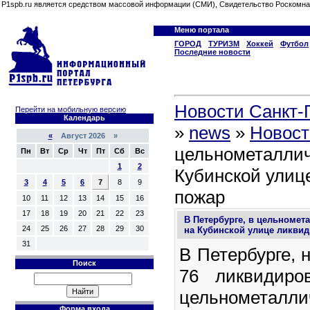
P1spb.ru является средством массовой информации (СМИ), Свидетельство Роскомна
Меню портала
ГОРОД
ТУРИЗМ
Хоккей
Футбол
Последние новости
Новости Санкт-П
Перейти на мобильную версию
Календарь
»
news
»
Новост
«
Август 2026 »
цельнометаллич
Пн
Вт
Ср
Чт
Пт
Сб
Вс
1
2
Кубинской улиц
3
4
5
6
7
8
9
пожар
10
11
12
13
14
15
16
17
18
19
20
21
22
23
В Петербурге, в цельномет
24
25
26
27
28
29
30
на Кубинской улице ликви
31
В Петербурге, 
Поиск
76 ликвидиро
цельнометалл
Форма входа