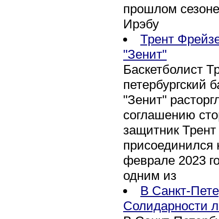
прошлом сезоне
Ирэбу
Трент Фрейзе
"Зенит"
Баскетболист Т
петербургский 
"Зенит" расторг
соглашению сто
защитник Трент
присоединился 
феврале 2023 го
одним из
В Санкт-Пете
Солидарности л