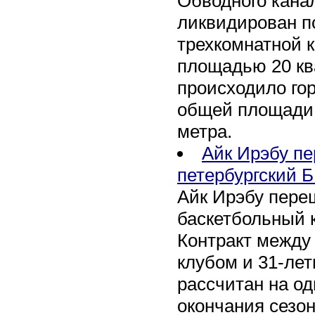
Обводного канал
ликвидирован по
трехкомнатной к
площадью 20 кв
происходило го
общей площади 
метра.
Айк Ирэбу п
петербургский Б
Айк Ирэбу пере
баскетбольный к
Контракт между
клубом и 31-ле
рассчитан на оди
окончания сезон