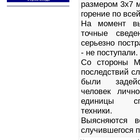
размером 3х7 
горение по все
На момент вы
точные сведе
серьезно пост
- не поступали.
Со стороны М
последствий с
были задейс
человек личн
единицы спе
техники.
Выясняются в
случившегося п