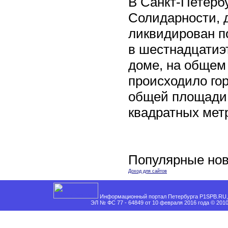
В Санкт-Петербу
Солидарности, д
ликвидирован п
в шестнадцати
доме, на общем
происходило го
общей площади 
квадратных мет
Популярные нов
Доход для сайтов
Информационный портал Петербурга P1SPB.RU, 
ЭЛ № ФС 77 - 64849 от 10 февраля 2016 года © 201