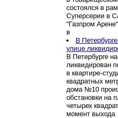
состоялся в рам
Суперсерии в Са
"Газпром Арене
в
В Петербурге
улице ликвидир
В Петербурге н
ликвидирован п
в квартире-сту
квадратных метр
дома №10 проис
обстановки на 
четырех квадра
момент выхода