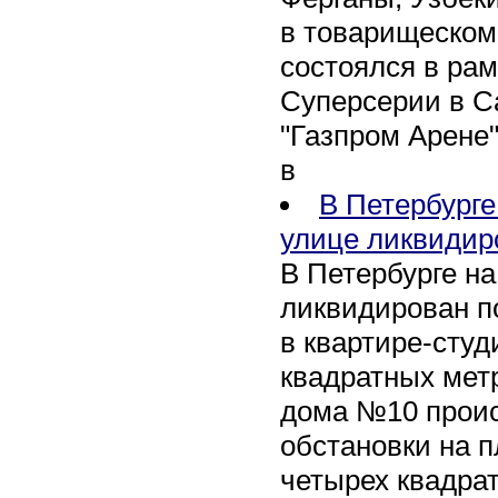
в товарищеском
состоялся в рам
Суперсерии в Са
"Газпром Арене
в
В Петербурге
улице ликвидир
В Петербурге н
ликвидирован п
в квартире-сту
квадратных метр
дома №10 проис
обстановки на 
четырех квадра