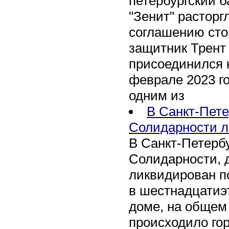
петербургский 
"Зенит" расторг
соглашению сто
защитник Трент
присоединился 
феврале 2023 го
одним из
В Санкт-Пете
Солидарности л
В Санкт-Петербу
Солидарности, д
ликвидирован п
в шестнадцати
доме, на общем
происходило го