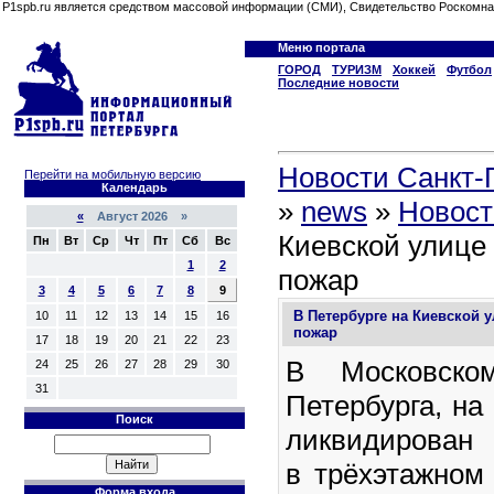
P1spb.ru является средством массовой информации (СМИ), Свидетельство Роскомна
Меню портала
ГОРОД
ТУРИЗМ
Хоккей
Футбол
Последние новости
Новости Санкт-П
Перейти на мобильную версию
Календарь
»
news
»
Новост
«
Август 2026 »
Киевской улице
Пн
Вт
Ср
Чт
Пт
Сб
Вс
1
2
пожар
3
4
5
6
7
8
9
В Петербурге на Киевской 
10
11
12
13
14
15
16
пожар
17
18
19
20
21
22
23
В Московско
24
25
26
27
28
29
30
31
Петербурга, на
Поиск
ликвидиров
в трёхэтажном
Форма входа