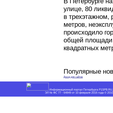
В Петербурге н
улице, 80 ликви
в трехэтажном,
метров, неэксп
происходило го
общей площади 
квадратных мет
Популярные нов
Доход для сайтов
Информационный портал Петербурга P1SPB.RU, 
ЭЛ № ФС 77 - 64849 от 10 февраля 2016 года © 201