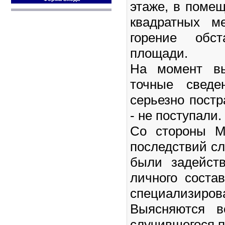
этаже, в поме
квадратных м
горение обс
площади.
На момент вы
точные сведе
серьезно пост
- не поступали.
Со стороны М
последствий с
были задейст
личного соста
специализирова
Выясняются в
случившегося 