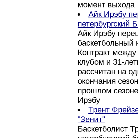
момент выхода
Айк Ирэбу п
петербургский Б
Айк Ирэбу пере
баскетбольный к
Контракт между
клубом и 31-ле
рассчитан на оди
окончания сезон
прошлом сезоне
Ирэбу
Трент Фрейзе
"Зенит"
Баскетболист Т