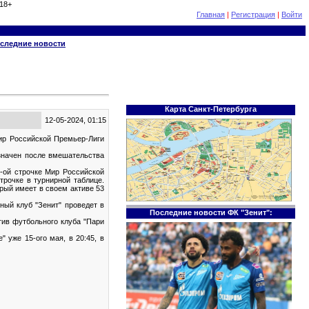
18+
Главная
|
Регистрация
|
Войти
следние новости
Карта Санкт-Петербурга
12-05-2024, 01:15
Мир Российской Премьер-Лиги
азначен после вмешательства
6-ой строчке Мир Российской
трочке в турнирной таблице.
рый имеет в своем активе 53
ый клуб "Зенит" проведет в
Последние новости ФК "Зенит":
тив футбольного клуба "Пари
 уже 15-ого мая, в 20:45, в