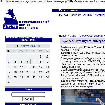
P1spb.ru является средством массовой информации (СМИ), Свидетельство Роскомна
Меню портала
ГОРОД
ТУРИЗМ
Хоккей
Футбол
Новости Санкт-Петербурга P1spb.ru
Перейти на мобильную версию
Календарь
ЦСКА в Петербурге обыграл
«
Август 2026 »
Футбольный клуб ЦСКА, в Санкт-Пет
сезона 2023/2024.
Пн
Вт
Ср
Чт
Пт
Сб
Вс
Единственный гол в матче, реализ
системы ВАР.
1
2
Благодаря данной победе со счето
Премьер-Лиги сезона 2023/2024, а 
3
4
5
6
7
8
9
Отметим, что на первой строчке в 
набранных очка.
10
11
12
13
14
15
16
Свой следующий официальный матч 
17
18
19
20
21
22
23
гостях, против футбольного клуба "А
А футбольный клуб ЦСКА, свой след
24
25
26
27
28
29
30
Нижний Новгород".
Также стоит отметить, что футболь
31
рамках ответного матча финала Пут
Читайте нас также на
Дзен
.
Поиск
Форма входа