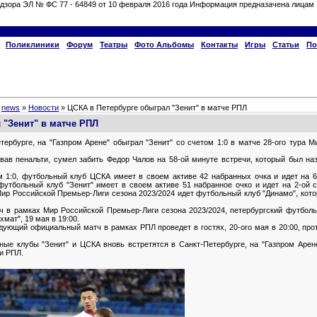
дзора ЭЛ № ФС 77 - 64849 от 10 февраля 2016 года Информация предназачена лицам 
Поликлиники
Форум
Театры
Фото Альбомы
Контакты
Игры
Статьи
По
»
news
»
Новости
» ЦСКА в Петербурге обыграл "Зенит" в матче РПЛ
 "Зенит" в матче РПЛ
ербурге, на "Газпром Арене" обыграл "Зенит" со счетом 1:0 в матче 28-ого тура 
овав пенальти, сумел забить Федор Чалов на 58-ой минуте встречи, который был н
м 1:0, футбольный клуб ЦСКА имеет в своем активе 42 набранных очка и идет на 
футбольный клуб "Зенит" имеет в своем активе 51 набранное очко и идет на 2-ой с
Мир Российской Премьер-Лиги сезона 2023/2024 идет футбольный клуб "Динамо", кото
в рамках Мир Российской Премьер-Лиги сезона 2023/2024, петербургский футбольн
хмат", 19 мая в 19:00.
ующий официальный матч в рамках РПЛ проведет в гостях, 20-ого мая в 20:00, про
ные клубы "Зенит" и ЦСКА вновь встретятся в Санкт-Петербурге, на "Газпром Арене"
и РПЛ.