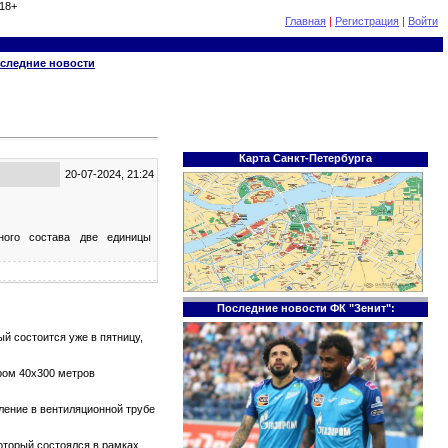
18+
Главная
|
Регистрация
|
Войти
следние новости
Карта Санкт-Петербурга
20-07-2024, 21:24
ного состава две единицы
Последние новости ФК "Зенит":
й состоится уже в пятницу,
ром 40х300 метров
тление в вентиляционной трубе
который состоялся в рамках