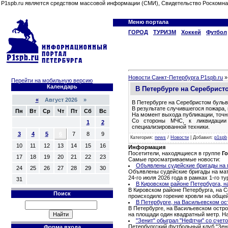
P1spb.ru является средством массовой информации (СМИ), Свидетельство Роскомна
Меню портала
ГОРОД
ТУРИЗМ
Хоккей
Футбол
Новости Санкт-Петербурга P1spb.ru
Перейти на мобильную версию
Календарь
В Петербурге на Серебрист
«
Август 2026 »
В Петербурге на Серебристом бульва
В результате случившегося пожара, 
Пн
Вт
Ср
Чт
Пт
Сб
Вс
На момент выхода публикации, точн
Со стороны МЧС, к ликвидации 
1
2
специализированной техники.
3
4
5
6
7
8
9
Категория
:
news
/
Новости
|
Добавил
:
p1spb
10
11
12
13
14
15
16
Информация
Посетители, находящиеся в группе
Го
17
18
19
20
21
22
23
Самые просматриваемые новости:
Объявлены судейские бригады на м
24
25
26
27
28
29
30
Объявлены судейские бригады на матч
24-го июля 2026 года в рамках 1-го 
31
В Кировском районе Петербурга, н
В Кировском районе Петербурга, на С
Поиск
происходило горение кровли на обще
В Петербурге, на Васильевском ос
В Петербурге, на Васильевском остро
на площади один квадратный метр. Н
"Зенит" обыграл "Нефтчи" со счето
Петербургский футбольный клуб "Зени
Форма входа