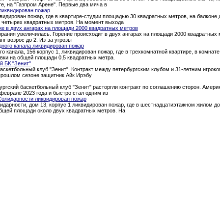
ге, на "Газпром Арене". Первые два мяча в
ликвидирован пожар
квидирован пожар, где в квартире-студии площадью 30 квадратных метров, на балкон
о четырех квадратных метров. На момент выхода
е в двух ангарах на площади 2000 квадратных метров
рания увеличилась. Горение происходит в двух ангарах на площади 2000 квадратных 
нг возрос до 2. Из-за угрозы
дного канала ликвидирован пожар
о канала, 156 корпус 1, ликвидирован пожар, где в трехкомнатной квартире, в комна
вки на общей площади 0,5 квадратных метра.
й БК "Зенит"
аскетбольный клуб "Зенит". Контракт между петербургским клубом и 31-летним игроком
 прошлом сезоне защитник Айк Ирэбу
ургский баскетбольный клуб "Зенит" расторгли контракт по соглашению сторон. Амери
феврале 2023 года и быстро стал одним из
Солидарности ликвидирован пожар
идарности, дом 13, корпус 1 ликвидирован пожар, где в шестнадцатиэтажном жилом д
общей площади около двух квадратных метров. На