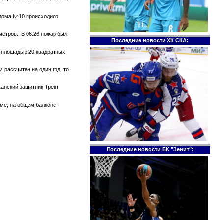
е дома №10 происходило
метров. В 06:26 пожар был
Последние новости ХК СКА:
те площадью 20 квадратных
 рассчитан на один год, то
канский защитник Трент
оме, на общем балконе
Последние новости БК "Зенит":