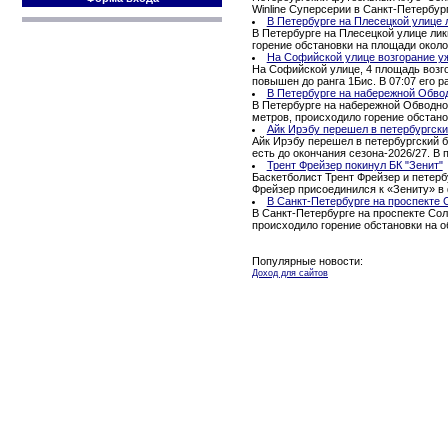
Winline Суперсерии в Санкт-Петербур
В Петербурге на Плесецкой улице 
В Петербурге на Плесецкой улице ли
горение обстановки на площади окол
На Софийской улице возгорание уж
На Софийской улице, 4 площадь возго
повышен до ранга 1Бис. В 07:07 его ра
В Петербурге на набережной Обво
В Петербурге на набережной Обводног
метров, происходило горение обстано
Айк Ирэбу перешел в петербургски
Айк Ирэбу перешел в петербургский б
есть до окончания сезона-2026/27. В
Трент Фрейзер покинул БК "Зенит"
Баскетболист Трент Фрейзер и петерб
Фрейзер присоединился к «Зениту» в 
В Санкт-Петербурге на проспекте 
В Санкт-Петербурге на проспекте Сол
происходило горение обстановки на 
Популярные новости:
Доход для сайтов