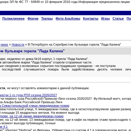
дзора ЭЛ № ФС 77 - 64849 от 10 февраля 2016 года Информация предназачена лицам 
Поликлиники
Форум
Театры
Фото Альбомы
Контакты
Игры
Статьи
По
»
news
»
Новости
» В Петербурге на Серебристом бульваре горела "Лада Калина"
ом бульваре горела "Лада Калина"
ре, недалеко от дома №16 корпус 1 горела "Лада Калина".
в автомобиле марки "Лада Калина" сгорели сгораемые части.
ые сведения о возможных серьезно пострадавших гражданах - не поступали.
последствий случившегося пожара были задействованы десять человек лич
сти
, не могут оставлять комментарии к данной публикации.
атчи 1-го тура РПЛ сезона 2026/2027
и первого тура Российской Премьер-Лиги сезона 2026/2027. Футбольный матч, которы
тура Альфа-Банк Российской Премьер-Лиги
а Севастопольской улице ликвидирован пожар
евастопольской улице, 9 ликвидирован пожар, где в неэксплуатируемом здании разме
й площади 15 квадратных метров. На момент выхода
трове, на 12-ой линии ликвидирован пожар
ве, на 12-ой линии, 13 ликвидирован пожар, где в кафе на первом этаже происходило 
а момент выхода публикации, точные
м 4:1
т" обыграл "Нефтчи" из Ферганы, Узбекистана со счетом 4:1 в товарищеском матче, 