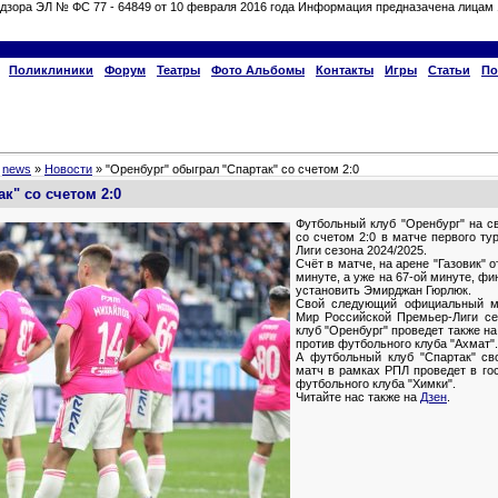
дзора ЭЛ № ФС 77 - 64849 от 10 февраля 2016 года Информация предназачена лицам 
Поликлиники
Форум
Театры
Фото Альбомы
Контакты
Игры
Статьи
По
»
news
»
Новости
» "Оренбург" обыграл "Спартак" со счетом 2:0
к" со счетом 2:0
Футбольный клуб "Оренбург" на с
со счетом 2:0 в матче первого т
Лиги сезона 2024/2025.
Счёт в матче, на арене "Газовик" 
минуте, а уже на 67-ой минуте, ф
установить Эмирджан Гюрлюк.
Свой следующий официальный ма
Мир Российской Премьер-Лиги се
клуб "Оренбург" проведет также на
против футбольного клуба "Ахмат".
А футбольный клуб "Спартак" с
матч в рамках РПЛ проведет в гос
футбольного клуба "Химки".
Читайте нас также на
Дзен
.