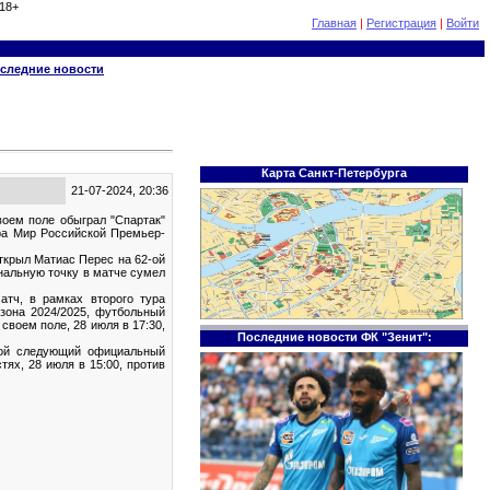
18+
Главная
|
Регистрация
|
Войти
следние новости
Карта Санкт-Петербурга
21-07-2024, 20:36
воем поле обыграл "Спартак"
ура Мир Российской Премьер-
открыл Матиас Перес на 62-ой
инальную точку в матче сумел
тч, в рамках второго тура
зона 2024/2025, футбольный
 своем поле, 28 июля в 17:30,
Последние новости ФК "Зенит":
вой следующий официальный
тях, 28 июля в 15:00, против