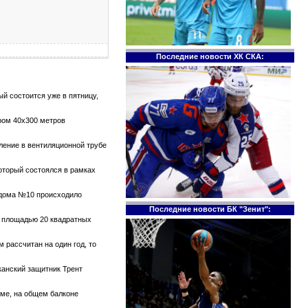
Последние новости ХК СКА:
й состоится уже в пятницу,
ром 40х300 метров
тление в вентиляционной трубе
который состоялся в рамках
е дома №10 происходило
Последние новости БК "Зенит":
те площадью 20 квадратных
 рассчитан на один год, то
канский защитник Трент
оме, на общем балконе