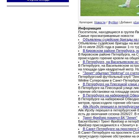
Категория
:
Новости
/
Футбол
|
Добавил
:
p1s
Информация
Посетители, находящиеся в группе
Го
Самые просматриваемые новости:
Объявлены судейские бригады на м
Объявлены судейские бригады на матч
24-го июля 2026 года в рамках 1-го 
В Кировском районе Петербурга, н
В Кировском районе Петербурга, на С
происходило горение кровли на обще
В Петербурге, на Васильевском ос
В Петербурге, на Васильевском остро
на площади один квадратный метр. Н
"Зенит" обыграл "Нефтчи" со счето
Петербургский футбольный клуб "Зени
Winline Суперсерии в Санкт-Петербур
В Петербурге на Плесецкой улице 
В Петербурге на Плесецкой улице ли
горение обстановки на площади окол
В Петербурге на набережной Обво
В Петербурге на набережной Обводног
метров, происходило горение обстано
Айк Ирэбу перешел в петербургски
Айк Ирэбу перешел в петербургский б
есть до окончания сезона-2026/27. В
Трент Фрейзер покинул БК "Зенит"
Баскетболист Трент Фрейзер и петерб
Фрейзер присоединился к «Зениту» в 
В Санкт-Петербурге на проспекте 
В Санкт-Петербурге на проспекте Сол
происходило горение обстановки на 