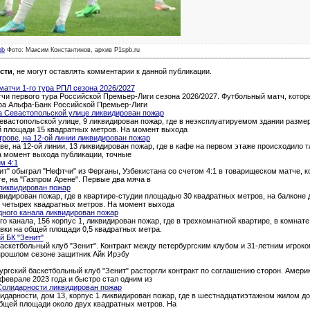
pb
Фото: Максим Константинов, архив P1spb.ru
сти
, не могут оставлять комментарии к данной публикации.
атчи 1-го тура РПЛ сезона 2026/2027
и первого тура Российской Премьер-Лиги сезона 2026/2027. Футбольный матч, которы
тура Альфа-Банк Российской Премьер-Лиги
а Севастопольской улице ликвидирован пожар
евастопольской улице, 9 ликвидирован пожар, где в неэксплуатируемом здании разме
й площади 15 квадратных метров. На момент выхода
трове, на 12-ой линии ликвидирован пожар
ве, на 12-ой линии, 13 ликвидирован пожар, где в кафе на первом этаже происходило 
а момент выхода публикации, точные
м 4:1
т" обыграл "Нефтчи" из Ферганы, Узбекистана со счетом 4:1 в товарищеском матче, 
ге, на "Газпром Арене". Первые два мяча в
ликвидирован пожар
квидирован пожар, где в квартире-студии площадью 30 квадратных метров, на балкон
о четырех квадратных метров. На момент выхода
дного канала ликвидирован пожар
о канала, 156 корпус 1, ликвидирован пожар, где в трехкомнатной квартире, в комна
вки на общей площади 0,5 квадратных метра.
й БК "Зенит"
аскетбольный клуб "Зенит". Контракт между петербургским клубом и 31-летним игроком
 прошлом сезоне защитник Айк Ирэбу
ургский баскетбольный клуб "Зенит" расторгли контракт по соглашению сторон. Амери
феврале 2023 года и быстро стал одним из
Солидарности ликвидирован пожар
идарности, дом 13, корпус 1 ликвидирован пожар, где в шестнадцатиэтажном жилом д
общей площади около двух квадратных метров. На