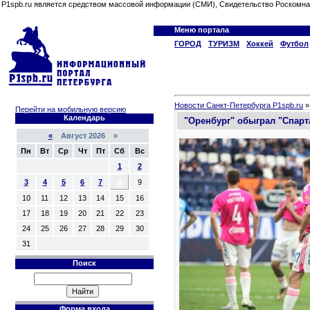
P1spb.ru является средством массовой информации (СМИ), Свидетельство Роскомна
Меню портала
ГОРОД
ТУРИЗМ
Хоккей
Футбол
Новости Санкт-Петербурга P1spb.ru
Перейти на мобильную версию
Календарь
"Оренбург" обыграл "Спарта
«
Август 2026 »
Пн
Вт
Ср
Чт
Пт
Сб
Вс
1
2
3
4
5
6
7
8
9
10
11
12
13
14
15
16
17
18
19
20
21
22
23
24
25
26
27
28
29
30
31
Поиск
Форма входа