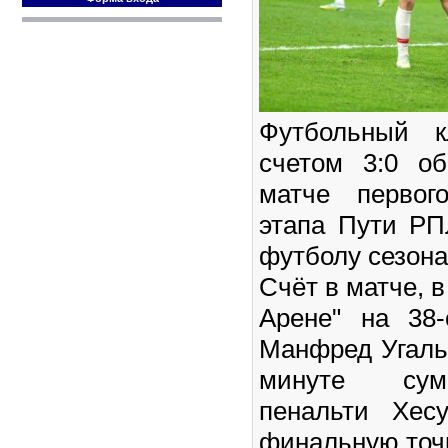
Футбольный к
счетом 3:0 о
матче первог
этапа Пути РП
футболу сезона
Счёт в матче, в
Арене" на 38
Манфред Угальд
минуте сум
пенальти Хес
финальную точк