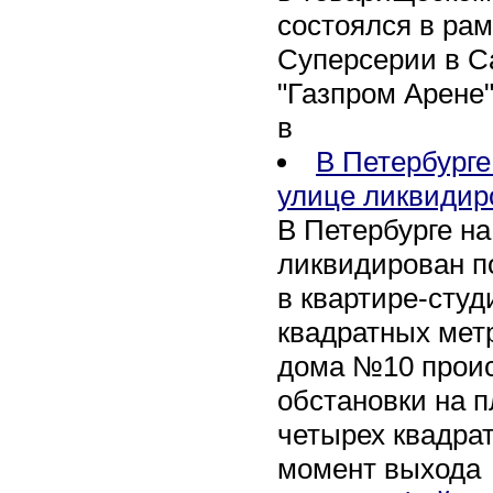
состоялся в рам
Суперсерии в Са
"Газпром Арене
в
В Петербурге
улице ликвидир
В Петербурге н
ликвидирован п
в квартире-сту
квадратных метр
дома №10 проис
обстановки на 
четырех квадра
момент выхода