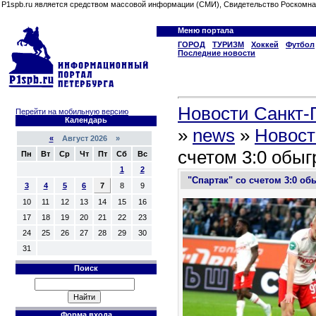
P1spb.ru является средством массовой информации (СМИ), Свидетельство Роскомна
Меню портала
ГОРОД
ТУРИЗМ
Хоккей
Футбол
Последние новости
Новости Санкт-П
Перейти на мобильную версию
Календарь
»
news
»
Новост
«
Август 2026 »
счетом 3:0 обыг
Пн
Вт
Ср
Чт
Пт
Сб
Вс
1
2
"Спартак" со счетом 3:0 об
3
4
5
6
7
8
9
10
11
12
13
14
15
16
17
18
19
20
21
22
23
24
25
26
27
28
29
30
31
Поиск
Форма входа