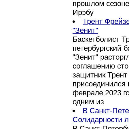
прошлом сезоне
Ирэбу
Трент Фрейзе
"Зенит"
Баскетболист Т
петербургский 
"Зенит" расторг
соглашению сто
защитник Трент
присоединился 
феврале 2023 го
одним из
В Санкт-Пете
Солидарности л
В Санкт-Петербу