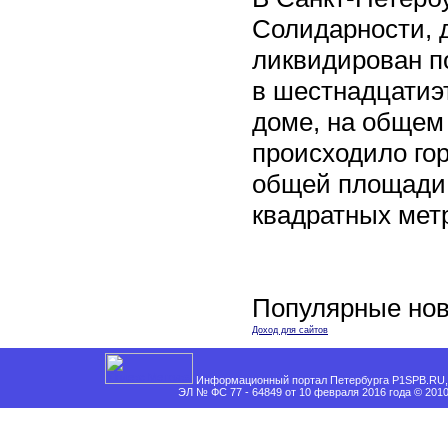
Солидарности, д
ликвидирован п
в шестнадцати
доме, на общем
происходило го
общей площади 
квадратных мет
Популярные нов
Доход для сайтов
Информационный портал Петербурга P1SPB.RU, 
ЭЛ № ФС 77 - 64849 от 10 февраля 2016 года © 201