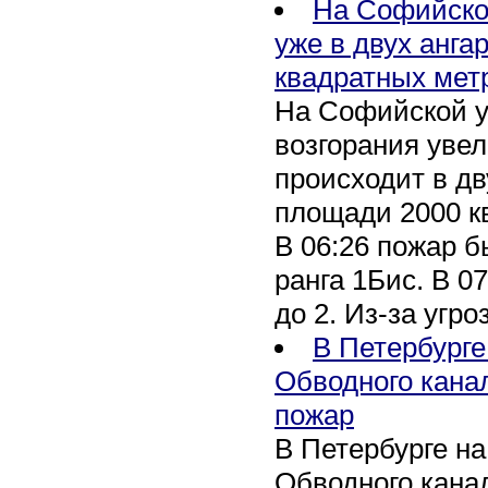
На Софийско
уже в двух анга
квадратных мет
На Софийской у
возгорания уве
происходит в дв
площади 2000 к
В 06:26 пожар 
ранга 1Бис. В 07
до 2. Из-за угро
В Петербурге
Обводного кана
пожар
В Петербурге н
Обводного канал