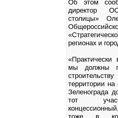
Об этом сооб
директор 
столицы» Ол
Общеросси
«Стратегическ
регионах и гор
«Практически 
мы должны п
строительст
территории на 
Зеленограда д
тот учас
концессионны
тоже в кон