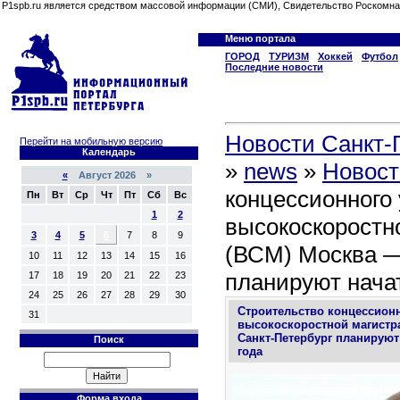
P1spb.ru является средством массовой информации (СМИ), Свидетельство Роскомна
Меню портала
ГОРОД
ТУРИЗМ
Хоккей
Футбол
Последние новости
Новости Санкт-П
Перейти на мобильную версию
Календарь
»
news
»
Новост
«
Август 2026 »
концессионного 
Пн
Вт
Ср
Чт
Пт
Сб
Вс
1
2
высокоскоростн
3
4
5
6
7
8
9
(ВСМ) Москва —
10
11
12
13
14
15
16
планируют начат
17
18
19
20
21
22
23
24
25
26
27
28
29
30
Строительство концессионн
31
высокоскоростной магистр
Санкт-Петербург планируют
Поиск
года
Форма входа