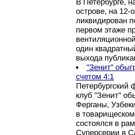
В Петербурге, 
острове, на 12-
ликвидирован по
первом этаже п
вентиляционной
один квадратны
выхода публика
"Зенит" обыг
счетом 4:1
Петербургский 
клуб "Зенит" об
Ферганы, Узбеки
в товарищеском
состоялся в рам
Суперсерии в Са