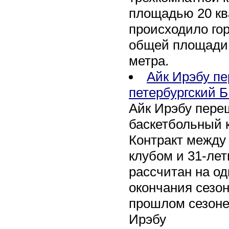
площадью 20 кв
происходило го
общей площади 
метра.
Айк Ирэбу п
петербургский Б
Айк Ирэбу пере
баскетбольный к
Контракт между
клубом и 31-ле
рассчитан на оди
окончания сезон
прошлом сезоне
Ирэбу