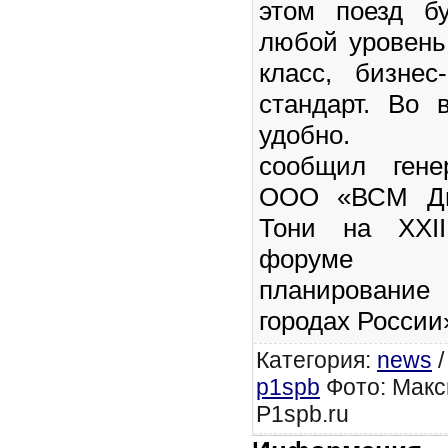
этом поезд б
любой уровень
класс, бизнес
стандарт. Во 
удобн
сообщил гене
ООО «ВСМ Дв
Тони на XXII
форуме «С
планировани
городах России
Категория
:
news
p1spb
Фото: Макс
P1spb.ru