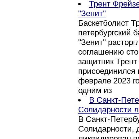
Трент Фрейзе
"Зенит"
Баскетболист Т
петербургский 
"Зенит" расторг
соглашению сто
защитник Трент
присоединился 
феврале 2023 го
одним из
В Санкт-Пете
Солидарности л
В Санкт-Петербу
Солидарности, д
ликвидирован п