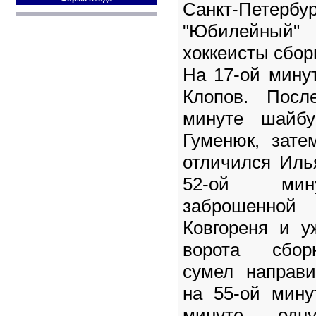
Санкт-Пет
"Юбилейный" 
хоккеисты сбор
На 17-ой мину
Клопов. Посл
минуте шайбу
Гуменюк, зате
отличился Иль
52-ой мин
заброшенной
Ковгореня и 
ворота сборн
сумел направ
на 55-ой мину
минуте, од