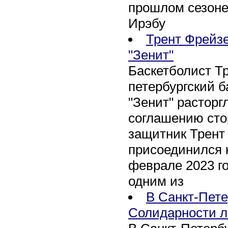
прошлом сезоне
Ирэбу
Трент Фрейзе
"Зенит"
Баскетболист Т
петербургский 
"Зенит" расторг
соглашению сто
защитник Трент
присоединился 
феврале 2023 го
одним из
В Санкт-Пете
Солидарности л