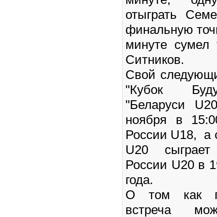
отыграть Сем
финальную точк
минуте сумел 
Ситников.
Свой следующи
"Кубок Буду
"Беларуси U2
ноября в 15:0
России U18, а 
U20 сыграет
России U20 в 1
года.
О том как п
встреча мо