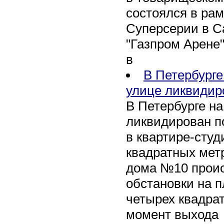
состоялся в рам
Суперсерии в Са
"Газпром Арене
в
В Петербурге
улице ликвидир
В Петербурге н
ликвидирован п
в квартире-сту
квадратных метр
дома №10 проис
обстановки на 
четырех квадра
момент выхода