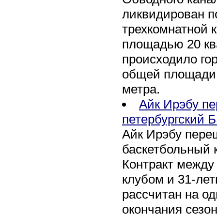
ликвидирован по
трехкомнатной к
площадью 20 кв
происходило го
общей площади 
метра.
Айк Ирэбу п
петербургский Б
Айк Ирэбу пере
баскетбольный к
Контракт между
клубом и 31-ле
рассчитан на оди
окончания сезон