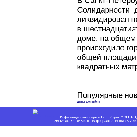
В Санкт-Петербу
Солидарности, д
ликвидирован п
в шестнадцати
доме, на общем
происходило го
общей площади 
квадратных мет
Популярные нов
Доход для сайтов
Информационный портал Петербурга P1SPB.RU, 
ЭЛ № ФС 77 - 64849 от 10 февраля 2016 года © 201