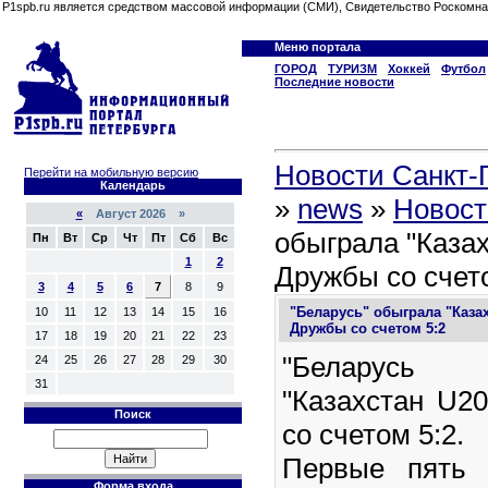
P1spb.ru является средством массовой информации (СМИ), Свидетельство Роскомна
Меню портала
ГОРОД
ТУРИЗМ
Хоккей
Футбол
Последние новости
Новости Санкт-П
Перейти на мобильную версию
Календарь
»
news
»
Новост
«
Август 2026 »
обыграла "Казах
Пн
Вт
Ср
Чт
Пт
Сб
Вс
1
2
Дружбы со счет
3
4
5
6
7
8
9
"Беларусь" обыграла "Казах
10
11
12
13
14
15
16
Дружбы со счетом 5:2
17
18
19
20
21
22
23
"Беларусь 
24
25
26
27
28
29
30
31
"Казахстан U2
Поиск
со счетом 5:2.
Первые пять 
Форма входа