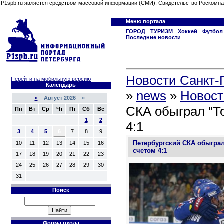
P1spb.ru является средством массовой информации (СМИ), Свидетельство Роскомна
Меню портала
ГОРОД
ТУРИЗМ
Хоккей
Футбол
Последние новости
Новости Санкт-П
Перейти на мобильную версию
Календарь
»
news
»
Новост
«
Август 2026 »
СКА обыграл "Т
Пн
Вт
Ср
Чт
Пт
Сб
Вс
1
2
4:1
3
4
5
6
7
8
9
Петербургский СКА обыграл
10
11
12
13
14
15
16
счетом 4:1
17
18
19
20
21
22
23
24
25
26
27
28
29
30
31
Поиск
Форма входа