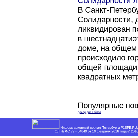
Солидарности л
В Санкт-Петербу
Солидарности, д
ликвидирован п
в шестнадцати
доме, на общем
происходило го
общей площади 
квадратных мет
Популярные нов
Доход для сайтов
Информационный портал Петербурга P1SPB.RU, 
ЭЛ № ФС 77 - 64849 от 10 февраля 2016 года © 201