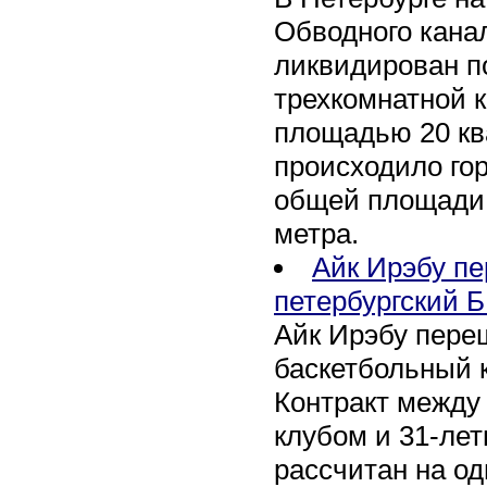
Обводного канал
ликвидирован по
трехкомнатной к
площадью 20 кв
происходило го
общей площади 
метра.
Айк Ирэбу п
петербургский Б
Айк Ирэбу пере
баскетбольный к
Контракт между
клубом и 31-ле
рассчитан на оди