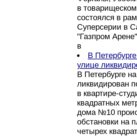
в товарищеском
состоялся в рам
Суперсерии в Са
"Газпром Арене
в
В Петербурге
улице ликвидир
В Петербурге н
ликвидирован п
в квартире-сту
квадратных метр
дома №10 проис
обстановки на 
четырех квадра