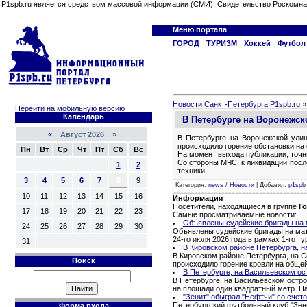
P1spb.ru является средством массовой информации (СМИ), Свидетельство Роскомна
Меню портала
ГОРОД
ТУРИЗМ
Хоккей
Футбол
Новости Санкт-Петербурга P1spb.ru
Перейти на мобильную версию
Календарь
В Петербурге на Воронежс
«
Август 2026 »
В Петербурге на Воронежской ули
происходило горение обстановки на
Пн
Вт
Ср
Чт
Пт
Сб
Вс
На момент выхода публикации, точн
Со стороны МЧС, к ликвидации посл
1
2
техники.
3
4
5
6
7
8
9
Категория
:
news
/
Новости
|
Добавил
:
p1spb
10
11
12
13
14
15
16
Информация
Посетители, находящиеся в группе
Го
17
18
19
20
21
22
23
Самые просматриваемые новости:
Объявлены судейские бригады на м
24
25
26
27
28
29
30
Объявлены судейские бригады на матч
24-го июля 2026 года в рамках 1-го 
31
В Кировском районе Петербурга, н
В Кировском районе Петербурга, на С
Поиск
происходило горение кровли на обще
В Петербурге, на Васильевском ос
В Петербурге, на Васильевском остро
на площади один квадратный метр. Н
"Зенит" обыграл "Нефтчи" со счето
Петербургский футбольный клуб "Зени
Форма входа