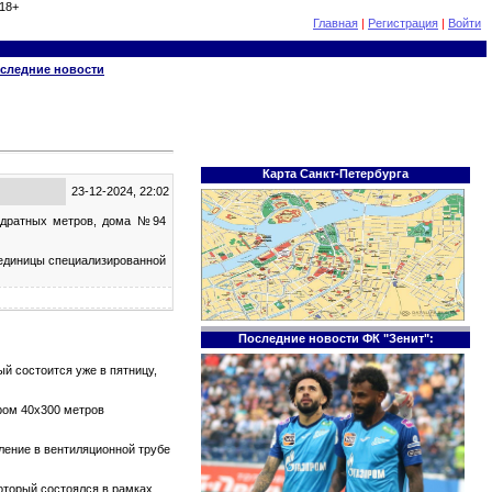
18+
Главная
|
Регистрация
|
Войти
следние новости
Карта Санкт-Петербурга
23-12-2024, 22:02
вадратных метров, дома №94
 единицы специализированной
Последние новости ФК "Зенит":
й состоится уже в пятницу,
ром 40х300 метров
тление в вентиляционной трубе
который состоялся в рамках