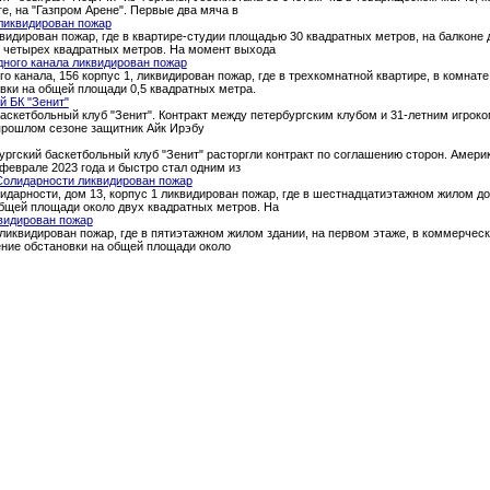
ге, на "Газпром Арене". Первые два мяча в
ликвидирован пожар
квидирован пожар, где в квартире-студии площадью 30 квадратных метров, на балкон
о четырех квадратных метров. На момент выхода
дного канала ликвидирован пожар
о канала, 156 корпус 1, ликвидирован пожар, где в трехкомнатной квартире, в комна
вки на общей площади 0,5 квадратных метра.
й БК "Зенит"
аскетбольный клуб "Зенит". Контракт между петербургским клубом и 31-летним игроком
 прошлом сезоне защитник Айк Ирэбу
ургский баскетбольный клуб "Зенит" расторгли контракт по соглашению сторон. Амери
феврале 2023 года и быстро стал одним из
Солидарности ликвидирован пожар
идарности, дом 13, корпус 1 ликвидирован пожар, где в шестнадцатиэтажном жилом д
общей площади около двух квадратных метров. На
видирован пожар
 ликвидирован пожар, где в пятиэтажном жилом здании, на первом этаже, в коммерче
ение обстановки на общей площади около