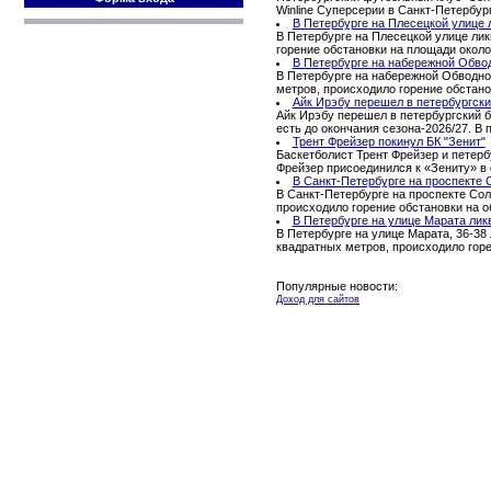
Winline Суперсерии в Санкт-Петербур
В Петербурге на Плесецкой улице 
В Петербурге на Плесецкой улице ли
горение обстановки на площади окол
В Петербурге на набережной Обво
В Петербурге на набережной Обводног
метров, происходило горение обстано
Айк Ирэбу перешел в петербургски
Айк Ирэбу перешел в петербургский б
есть до окончания сезона-2026/27. В
Трент Фрейзер покинул БК "Зенит"
Баскетболист Трент Фрейзер и петерб
Фрейзер присоединился к «Зениту» в 
В Санкт-Петербурге на проспекте 
В Санкт-Петербурге на проспекте Сол
происходило горение обстановки на 
В Петербурге на улице Марата лик
В Петербурге на улице Марата, 36-38
квадратных метров, происходило гор
Популярные новости:
Доход для сайтов