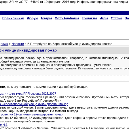
дзора ЭЛ № ФС 77 - 64849 от 10 февраля 2016 года Информация предназачена лицам 
Поликлиники
Форум
Театры
Фото Альбомы
Контакты
Игры
Статьи
По
»
news
»
Новости
» В Петербурге на Воронежской улице ликвидирован пожар
кой улице ликвидирован пожар
це ликвидирован пожар, где в трехкомнатной квартире, в комнате площадью 12 к
 общей площади около двух квадратных метров.
ые сведения о возможных серьезно пострадавших гражданах - уточняются.
едствий случившегося пожара были задействованы 15 человек личного состава и три
сти
, не могут оставлять комментарии к данной публикации.
атчи 1-го тура РПЛ сезона 2026/2027
и первого тура Российской Премьер-Лиги сезона 2026/2027. Футбольный матч, которы
тура Альфа-Банк Российской Премьер-Лиги
а Севастопольской улице ликвидирован пожар
евастопольской улице, 9 ликвидирован пожар, где в неэксплуатируемом здании разме
й площади 15 квадратных метров. На момент выхода
трове, на 12-ой линии ликвидирован пожар
ве, на 12-ой линии, 13 ликвидирован пожар, где в кафе на первом этаже происходило 
а момент выхода публикации, точные
м 4:1
т" обыграл "Нефтчи" из Ферганы, Узбекистана со счетом 4:1 в товарищеском матче, 