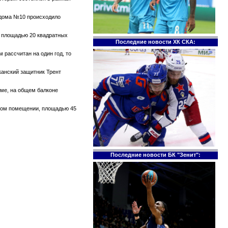
е дома №10 происходило
те площадью 20 квадратных
Последние новости ХК СКА:
 рассчитан на один год, то
канский защитник Трент
оме, на общем балконе
ском помещении, площадью 45
Последние новости БК "Зенит":