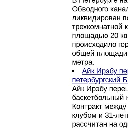
Обводного канал
ликвидирован по
трехкомнатной к
площадью 20 кв
происходило го
общей площади 
метра.
Айк Ирэбу п
петербургский Б
Айк Ирэбу пере
баскетбольный к
Контракт между
клубом и 31-ле
рассчитан на оди