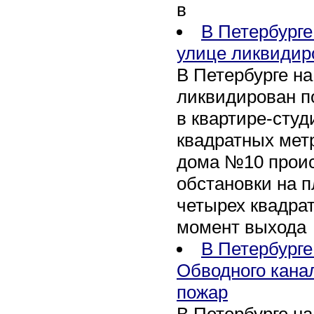
в
В Петербурге
улице ликвидир
В Петербурге н
ликвидирован п
в квартире-сту
квадратных метр
дома №10 проис
обстановки на 
четырех квадра
момент выхода
В Петербурге
Обводного кана
пожар
В Петербурге н