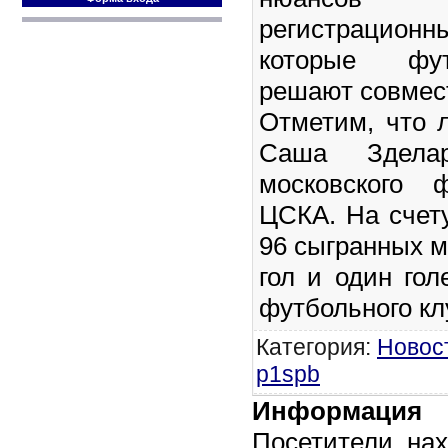
регистрацио
которые фу
решают совмес
Отметим, что л
Саша Здела
московского 
ЦСКА. На счет
96 сыгранных м
гол и один гол
футбольного к
Категория
:
Новос
p1spb
Информация
Посетители, на