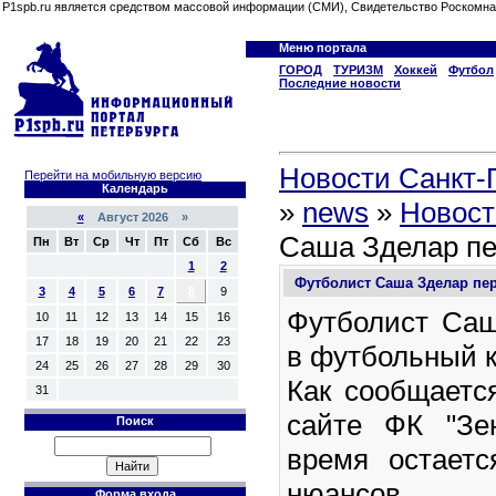
P1spb.ru является средством массовой информации (СМИ), Свидетельство Роскомна
Меню портала
ГОРОД
ТУРИЗМ
Хоккей
Футбол
Последние новости
Новости Санкт-П
Перейти на мобильную версию
Календарь
»
news
»
Новост
«
Август 2026 »
Саша Зделар пе
Пн
Вт
Ср
Чт
Пт
Сб
Вс
1
2
Футболист Саша Зделар пер
3
4
5
6
7
8
9
Футболист Са
10
11
12
13
14
15
16
17
18
19
20
21
22
23
в футбольный к
24
25
26
27
28
29
30
Как сообщаетс
31
сайте ФК "Зе
Поиск
время остаетс
нюансов 
Форма входа