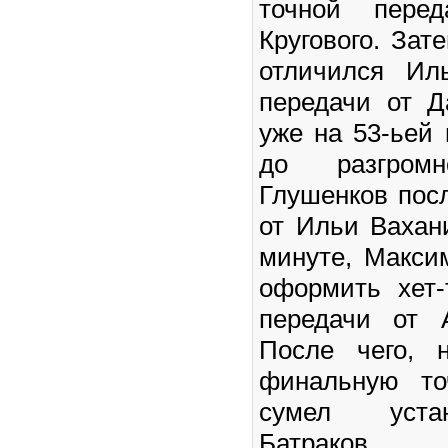
точной пере
Кругового. Зат
отличился Ил
передачи от Д
уже на 53-ьей 
до разгром
Глушенков пос
от Ильи Вахан
минуте, Макси
оформить хет-
передачи от 
После чего, 
финальную то
сумел уста
Батраков.