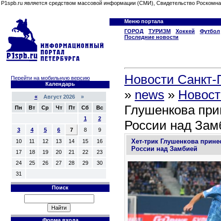
P1spb.ru является средством массовой информации (СМИ), Свидетельство Роскомна
Меню портала
ГОРОД
ТУРИЗМ
Хоккей
Футбол
Последние новости
Новости Санкт-П
Перейти на мобильную версию
Календарь
»
news
»
Новост
«
Август 2026 »
Глушенкова при
Пн
Вт
Ср
Чт
Пт
Сб
Вс
1
2
России над Зам
3
4
5
6
7
8
9
Хет-трик Глушенкова прине
10
11
12
13
14
15
16
России над Замбией
17
18
19
20
21
22
23
24
25
26
27
28
29
30
31
Поиск
Форма входа