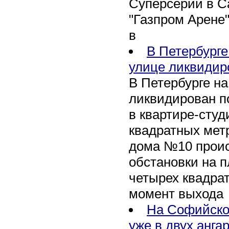
Суперсерии в Са
"Газпром Арене
в
В Петербурге
улице ликвидир
В Петербурге н
ликвидирован п
в квартире-сту
квадратных метр
дома №10 проис
обстановки на 
четырех квадра
момент выхода
На Софийско
уже в двух анга