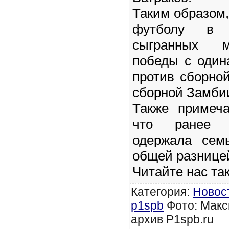
Таким образом,
футболу в 
сыгранных м
победы с один
против сборно
сборной Замби
Также примеча
что ранее 
одержала сем
общей разницей
Читайте нас та
Категория
:
Новос
p1spb
Фото: Макс
архив P1spb.ru