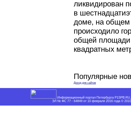
ликвидирован п
в шестнадцати
доме, на общем
происходило го
общей площади 
квадратных мет
Популярные нов
Доход для сайтов
Информационный портал Петербурга P1SPB.RU, 
ЭЛ № ФС 77 - 64849 от 10 февраля 2016 года © 201