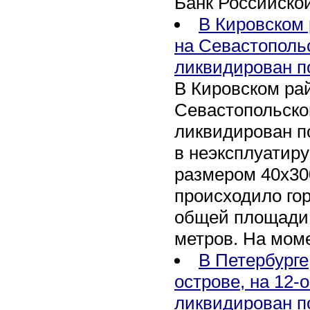
Банк Российско
В Кировском 
на Севастополь
ликвидирован п
В Кировском рай
Севастопольско
ликвидирован п
в неэксплуатир
размером 40х30
происходило го
общей площади 
метров. На мом
В Петербурге
острове, на 12-
ликвидирован п