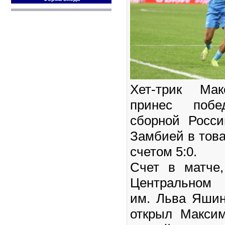
Хет-трик Мак
принес побе
сборной Росс
Замбией в тов
счетом 5:0.
Счет в матче
Центральном 
им. Льва Яшин
открыл Макси