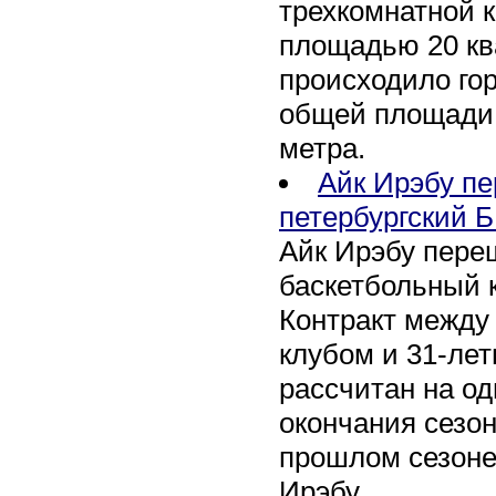
трехкомнатной к
площадью 20 кв
происходило го
общей площади 
метра.
Айк Ирэбу п
петербургский Б
Айк Ирэбу пере
баскетбольный к
Контракт между
клубом и 31-ле
рассчитан на оди
окончания сезон
прошлом сезоне
Ирэбу