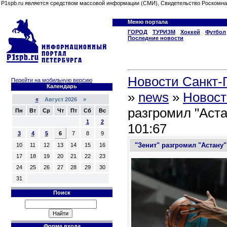
P1spb.ru является средством массовой информации (СМИ), Свидетельство Роскомна
Меню портала
ГОРОД
ТУРИЗМ
Хоккей
Футбол
Последние новости
Новости Санкт-П
Перейти на мобильную версию
Календарь
»
news
»
Новост
«
Август 2026 »
разгромил "Аста
Пн
Вт
Ср
Чт
Пт
Сб
Вс
1
2
101:67
3
4
5
6
7
8
9
"Зенит" разгромил "Астану"
10
11
12
13
14
15
16
17
18
19
20
21
22
23
24
25
26
27
28
29
30
31
Поиск
Форма входа