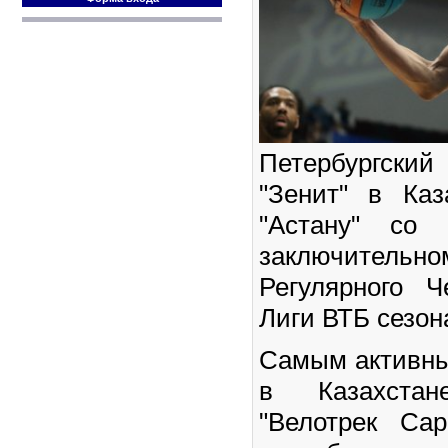
Петербургски
"Зенит" в Каз
"Астану" со 
заключит
Регулярного 
Лиги ВТБ сезон
Самым активны
в Казахста
"Велотрек Са