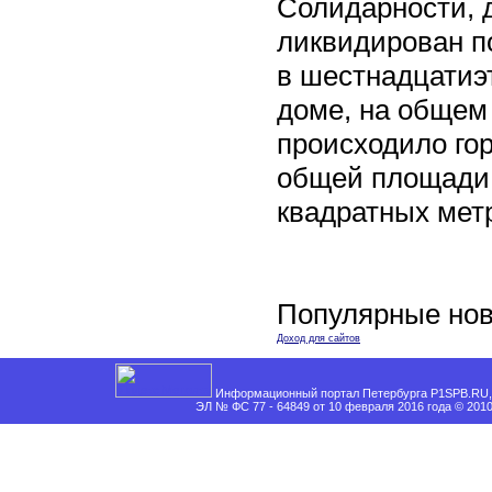
Солидарности, д
ликвидирован п
в шестнадцати
доме, на общем
происходило го
общей площади 
квадратных мет
Популярные нов
Доход для сайтов
Информационный портал Петербурга P1SPB.RU, 
ЭЛ № ФС 77 - 64849 от 10 февраля 2016 года © 201