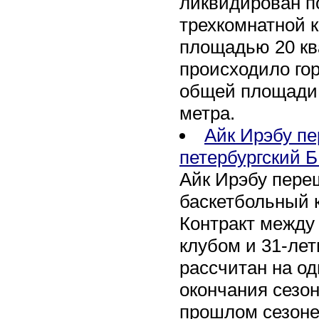
ликвидирован по
трехкомнатной к
площадью 20 кв
происходило го
общей площади 
метра.
Айк Ирэбу п
петербургский Б
Айк Ирэбу пере
баскетбольный к
Контракт между
клубом и 31-ле
рассчитан на оди
окончания сезон
прошлом сезоне