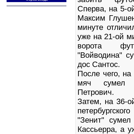
Сперва, на 5-о
Максим Глушен
минуте отличи
уже на 21-ой м
ворота фут
"Войводина" с
дос Сантос.
После чего, на
мяч сумел 
Петрович.
Затем, на 36-о
петербургского
"Зенит" сумел
Кассьерра, а у