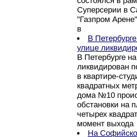
состоялся в рам
Суперсерии в Са
"Газпром Арене
в
В Петербурге
улице ликвидир
В Петербурге н
ликвидирован п
в квартире-сту
квадратных метр
дома №10 проис
обстановки на 
четырех квадра
момент выхода
На Софийско