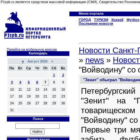
P1spb.ru является средством массовой информации (СМИ), Свидетельство Роскомна
Меню портала
ГОРОД
ТУРИЗМ
Хоккей
Футбол
Последние новости
Новости Санкт-П
Перейти на мобильную версию
Календарь
»
news
»
Новост
«
Август 2026 »
"Войводину" со 
Пн
Вт
Ср
Чт
Пт
Сб
Вс
1
2
"Зенит" обыграл "Войводину
3
4
5
6
7
8
9
Петербургски
10
11
12
13
14
15
16
17
18
19
20
21
22
23
"Зенит" на "
24
25
26
27
28
29
30
товарищеско
31
"Войводину" со 
Поиск
Первые три мя
забить футбо
Форма входа