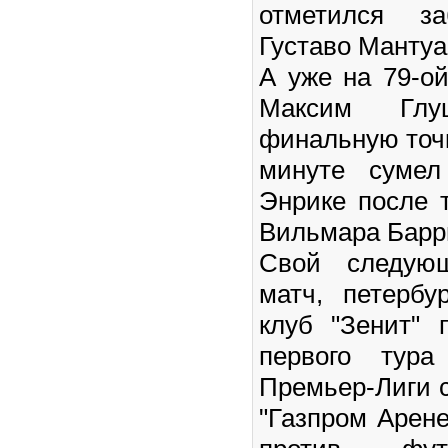
отметился з
Густаво Мантуа
А уже на 79-о
Максим Гл
финальную точк
минуте сумел
Энрике после 
Вильмара Барр
Свой следую
матч, петербу
клуб "Зенит" 
первого тура
Премьер-Лиги с
"Газпром Арене