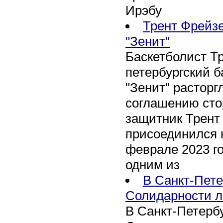
Ирэбу
Трент Фрейзе
"Зенит"
Баскетболист Т
петербургский 
"Зенит" расторг
соглашению сто
защитник Трент
присоединился 
феврале 2023 го
одним из
В Санкт-Пете
Солидарности л
В Санкт-Петербу