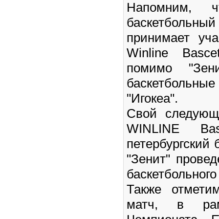
Напомним, чт
баскетбольн
принимает уча
Winline Basc
помимо "Зен
баскетбольные
"Игокеа".
Свой следующ
WINLINE Ba
петербургский 
"Зенит" провед
баскетбольного 
Также отмети
матч, в рам