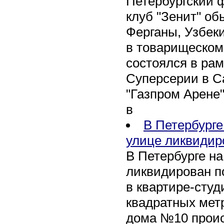
Петербургский 
клуб "Зенит" об
Ферганы, Узбеки
в товарищеском
состоялся в рам
Суперсерии в Са
"Газпром Арене
в
В Петербурге
улице ликвидир
В Петербурге н
ликвидирован п
в квартире-сту
квадратных метр
дома №10 проис