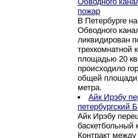
Обводного кана
пожар
В Петербурге н
Обводного канал
ликвидирован по
трехкомнатной к
площадью 20 кв
происходило го
общей площади 
метра.
Айк Ирэбу п
петербургский Б
Айк Ирэбу пере
баскетбольный к
Контракт между