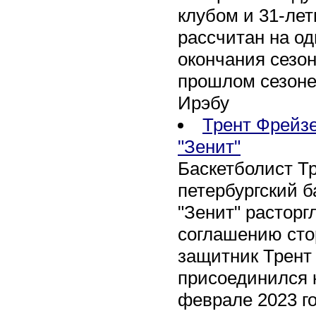
клубом и 31-ле
рассчитан на оди
окончания сезон
прошлом сезоне
Ирэбу
Трент Фрейзе
"Зенит"
Баскетболист Т
петербургский 
"Зенит" расторг
соглашению сто
защитник Трент
присоединился 
феврале 2023 го