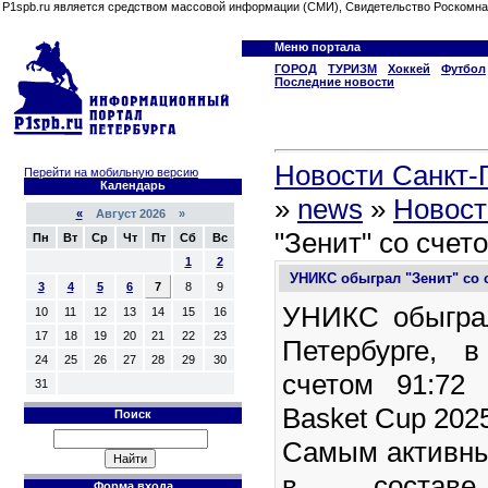
P1spb.ru является средством массовой информации (СМИ), Свидетельство Роскомна
Меню портала
ГОРОД
ТУРИЗМ
Хоккей
Футбол
Последние новости
Новости Санкт-П
Перейти на мобильную версию
Календарь
»
news
»
Новост
«
Август 2026 »
"Зенит" со счет
Пн
Вт
Ср
Чт
Пт
Сб
Вс
1
2
УНИКС обыграл "Зенит" со 
3
4
5
6
7
8
9
УНИКС обыграл
10
11
12
13
14
15
16
17
18
19
20
21
22
23
Петербурге, 
24
25
26
27
28
29
30
счетом 91:72
31
Basket Cup 202
Поиск
Самым активны
в составе 
Форма входа