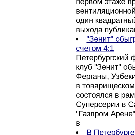
первом этаже п
вентиляционной
один квадратны
выхода публика
"Зенит" обыг
счетом 4:1
Петербургский 
клуб "Зенит" об
Ферганы, Узбеки
в товарищеском
состоялся в рам
Суперсерии в Са
"Газпром Арене
в
В Петербурге