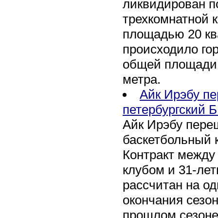
ликвидирован по
трехкомнатной к
площадью 20 кв
происходило го
общей площади 
метра.
Айк Ирэбу п
петербургский Б
Айк Ирэбу пере
баскетбольный к
Контракт между
клубом и 31-ле
рассчитан на оди
окончания сезон
прошлом сезоне