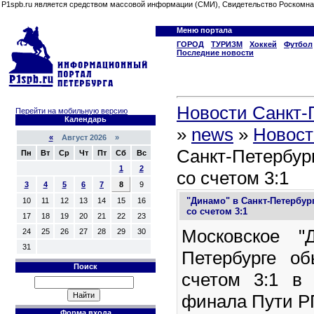
P1spb.ru является средством массовой информации (СМИ), Свидетельство Роскомна
Меню портала
ГОРОД
ТУРИЗМ
Хоккей
Футбол
Последние новости
Новости Санкт-П
Перейти на мобильную версию
Календарь
»
news
»
Новост
«
Август 2026 »
Санкт-Петербург
Пн
Вт
Ср
Чт
Пт
Сб
Вс
1
2
со счетом 3:1
3
4
5
6
7
8
9
"Динамо" в Санкт-Петербур
10
11
12
13
14
15
16
со счетом 3:1
17
18
19
20
21
22
23
Московское "
24
25
26
27
28
29
30
31
Петербурге об
Поиск
счетом 3:1 в
финала Пути Р
Форма входа