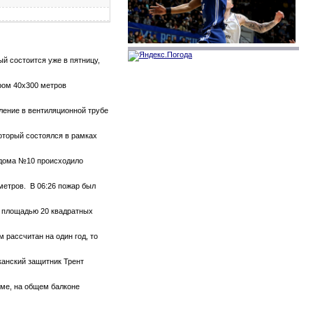
й состоится уже в пятницу,
ром 40х300 метров
тление в вентиляционной трубе
который состоялся в рамках
е дома №10 происходило
метров. В 06:26 пожар был
те площадью 20 квадратных
 рассчитан на один год, то
канский защитник Трент
оме, на общем балконе