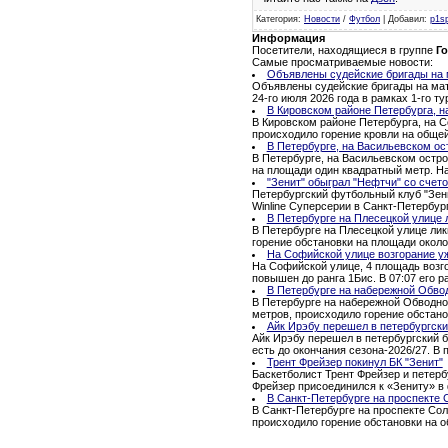
Категория
:
Новости
/
Футбол
|
Добавил
:
p1s
Информация
Посетители, находящиеся в группе
Го
Самые просматриваемые новости:
Объявлены судейские бригады на м
Объявлены судейские бригады на матч
24-го июля 2026 года в рамках 1-го 
В Кировском районе Петербурга, н
В Кировском районе Петербурга, на С
происходило горение кровли на обще
В Петербурге, на Васильевском ос
В Петербурге, на Васильевском остро
на площади один квадратный метр. Н
"Зенит" обыграл "Нефтчи" со счето
Петербургский футбольный клуб "Зени
Winline Суперсерии в Санкт-Петербур
В Петербурге на Плесецкой улице 
В Петербурге на Плесецкой улице ли
горение обстановки на площади окол
На Софийской улице возгорание уж
На Софийской улице, 4 площадь возго
повышен до ранга 1Бис. В 07:07 его ра
В Петербурге на набережной Обво
В Петербурге на набережной Обводног
метров, происходило горение обстано
Айк Ирэбу перешел в петербургски
Айк Ирэбу перешел в петербургский б
есть до окончания сезона-2026/27. В
Трент Фрейзер покинул БК "Зенит"
Баскетболист Трент Фрейзер и петерб
Фрейзер присоединился к «Зениту» в 
В Санкт-Петербурге на проспекте 
В Санкт-Петербурге на проспекте Сол
происходило горение обстановки на 