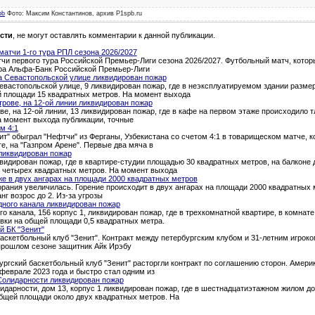
pb
Фото: Максим Константинов, архив P1spb.ru
сти
, не могут оставлять комментарии к данной публикации.
атчи 1-го тура РПЛ сезона 2026/2027
и первого тура Российской Премьер-Лиги сезона 2026/2027. Футбольный матч, которы
тура Альфа-Банк Российской Премьер-Лиги
а Севастопольской улице ликвидирован пожар
евастопольской улице, 9 ликвидирован пожар, где в неэксплуатируемом здании разме
й площади 15 квадратных метров. На момент выхода
трове, на 12-ой линии ликвидирован пожар
ве, на 12-ой линии, 13 ликвидирован пожар, где в кафе на первом этаже происходило 
а момент выхода публикации, точные
м 4:1
т" обыграл "Нефтчи" из Ферганы, Узбекистана со счетом 4:1 в товарищеском матче, 
ге, на "Газпром Арене". Первые два мяча в
ликвидирован пожар
квидирован пожар, где в квартире-студии площадью 30 квадратных метров, на балкон
о четырех квадратных метров. На момент выхода
е в двух ангарах на площади 2000 квадратных метров
рания увеличилась. Горение происходит в двух ангарах на площади 2000 квадратных 
нг возрос до 2. Из-за угрозы
дного канала ликвидирован пожар
о канала, 156 корпус 1, ликвидирован пожар, где в трехкомнатной квартире, в комна
вки на общей площади 0,5 квадратных метра.
й БК "Зенит"
аскетбольный клуб "Зенит". Контракт между петербургским клубом и 31-летним игроком
 прошлом сезоне защитник Айк Ирэбу
ургский баскетбольный клуб "Зенит" расторгли контракт по соглашению сторон. Амери
феврале 2023 года и быстро стал одним из
Солидарности ликвидирован пожар
идарности, дом 13, корпус 1 ликвидирован пожар, где в шестнадцатиэтажном жилом д
общей площади около двух квадратных метров. На