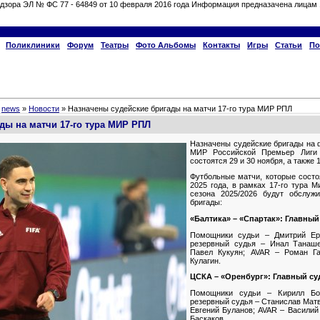
дзора ЭЛ № ФС 77 - 64849 от 10 февраля 2016 года Информация предназачена лицам 
Поликлиники
Форум
Театры
Фото Альбомы
Контакты
Игры
Статьи
По
»
news
»
Новости
» Назначены судейские бригады на матчи 17-го тура МИР РПЛ
ды на матчи 17-го тура МИР РПЛ
Назначены судейские бригады на 
МИР Российской Премьер Лиги 
состоятся 29 и 30 ноября, а также 
Футбольные матчи, которые состоя
2025 года, в рамках 17-го тура 
сезона 2025/2026 будут обслуж
бригады:
«Балтика» – «Спартак»: Главны
Помощники судьи – Дмитрий Ер
резервный судья – Инал Танаш
Павел Кукуян; AVAR – Роман Га
Кулагин.
ЦСКА – «Оренбург»: Главный су
Помощники судьи – Кирилл Бол
резервный судья – Станислав Мат
Евгений Буланов; AVAR – Василий
Баскаков.