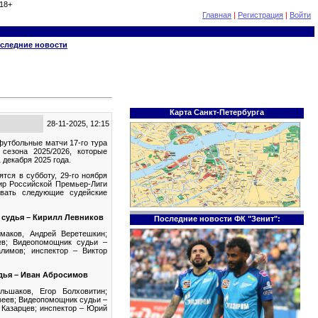
18+
Главная
|
Регистрация
|
Войти
следние новости
Карта Санкт-Петербурга
28-11-2025, 12:15
футбольные матчи 17-го тура
сезона 2025/2026, которые
1 декабря 2025 года.
тся в субботу, 29-го ноября
Мир Российской Премьер-Лиги
ивать следующие судейские
й судья – Кирилл Левников
Последние новости ФК "Зенит":
маков, Андрей Веретешкин;
ев; Видеопомощник судьи –
лимов; инспектор – Виктор
дья – Иван Абросимов
ьшаков, Егор Болховитин;
веев; Видеопомощник судьи –
 Казарцев; инспектор – Юрий