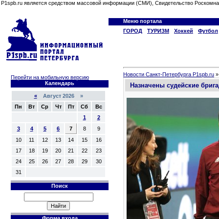
P1spb.ru является средством массовой информации (СМИ), Свидетельство Роскомна
Меню портала
ГОРОД
ТУРИЗМ
Хоккей
Футбол
Новости Санкт-Петербурга P1spb.ru
Перейти на мобильную версию
Календарь
Назначены судейские брига
«
Август 2026 »
Пн
Вт
Ср
Чт
Пт
Сб
Вс
1
2
3
4
5
6
7
8
9
10
11
12
13
14
15
16
17
18
19
20
21
22
23
24
25
26
27
28
29
30
31
Поиск
Форма входа