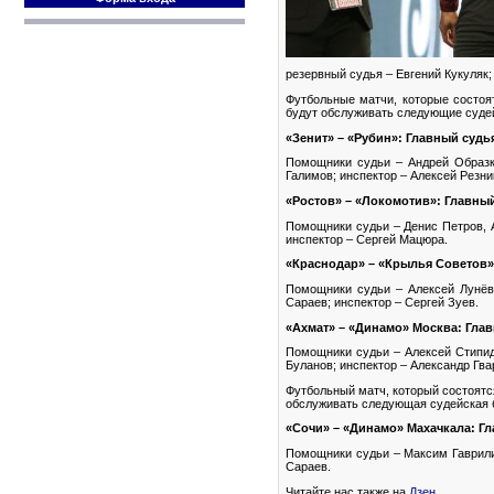
резервный судья – Евгений Кукуляк
Футбольные матчи, которые состоят
будут обслуживать следующие суде
«Зенит» – «Рубин»: Главный судь
Помощники судьи – Андрей Образк
Галимов; инспектор – Алексей Резни
«Ростов» – «Локомотив»: Главны
Помощники судьи – Денис Петров, А
инспектор – Сергей Мацюра.
«Краснодар» – «Крылья Советов»:
Помощники судьи – Алексей Лунёв
Сараев; инспектор – Сергей Зуев.
«Ахмат» – «Динамо» Москва: Гла
Помощники судьи – Алексей Стипид
Буланов; инспектор – Александр Гва
Футбольный матч, который состоятся
обслуживать следующая судейская 
«Сочи» – «Динамо» Махачкала: Гл
Помощники судьи – Максим Гаврили
Сараев.
Читайте нас также на
Дзен
.