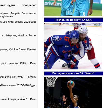
ный судья – Владислав
фьян, Андрей Болотенков;
ард Малый.
Последние новости ХК СКА:
емьер-Лиги сезона 2025/2026
ртур Фёдоров; AVAR – Роман
ролов; AVAR – Павел Кукуян;
ергей Цыганок; AVAR – Иван
Последние новости БК "Зенит":
рей Фисенко; AVAR – Евгений
-Лиги сезона 2025/2026 будет
илий Казарцев; AVAR – Иван