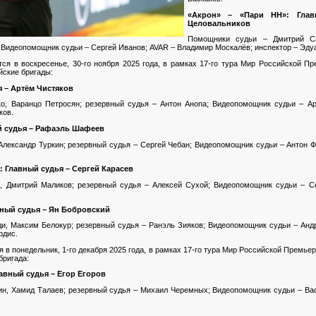
«Акрон» – «Пари НН»: Глав
Целовальников
Помощники судьи – Дмитрий Са
; Видеопомощник судьи – Сергей Иванов; AVAR – Владимир Москалёв; инспектор – Эду
ся в воскресенье, 30-го ноября 2025 года, в рамках 17-го тура Мир Российской Пр
йские бригады:
я – Артём Чистяков
о, Варанцо Петросян; резервный судья – Антон Анопа; Видеопомощник судьи – А
ков.
й судья – Рафаэль Шафеев
лександр Туркин; резервный судья – Сергей Чебан; Видеопомощник судьи – Антон Ф
 Главный судья – Сергей Карасев
, Дмитрий Маликов; резервный судья – Алексей Сухой; Видеопомощник судьи – С
вный судья – Ян Бобровский
и, Максим Белокур; резервный судья – Ранэль Зияков; Видеопомощник судьи – Анд
рдис.
 в понедельник, 1-го декабря 2025 года, в рамках 17-го тура Мир Российской Премьер
бригада:
авный судья – Егор Егоров
н, Хамид Талаев; резервный судья – Михаил Черемных; Видеопомощник судьи – Вас