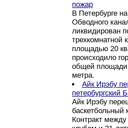
пожар
В Петербурге н
Обводного канал
ликвидирован по
трехкомнатной к
площадью 20 кв
происходило го
общей площади 
метра.
Айк Ирэбу п
петербургский Б
Айк Ирэбу пере
баскетбольный к
Контракт между