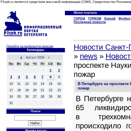
P1spb.ru является средством массовой информации (СМИ), Свидетельство Роскомна
Меню портала
ГОРОД
ТУРИЗМ
Хоккей
Футбол
Последние новости
Новости Санкт-П
Перейти на мобильную версию
Календарь
»
news
»
Новост
«
Август 2026 »
проспекте Наук
Пн
Вт
Ср
Чт
Пт
Сб
Вс
1
2
пожар
3
4
5
6
7
8
9
В Петербурге на проспекте
10
11
12
13
14
15
16
пожар
17
18
19
20
21
22
23
В Петербурге н
24
25
26
27
28
29
30
31
65 ликвидир
Поиск
в трехкомн
происходило г
Форма входа