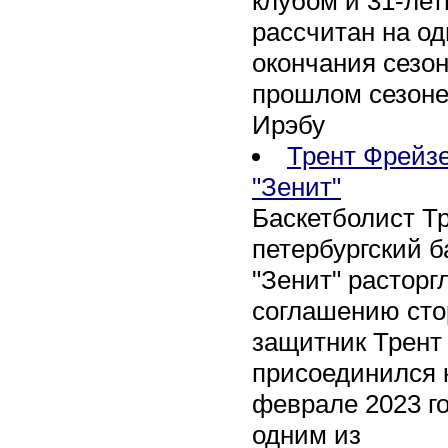
клубом и 31-ле
рассчитан на оди
окончания сезон
прошлом сезоне
Ирэбу
Трент Фрейзе
"Зенит"
Баскетболист Т
петербургский 
"Зенит" расторг
соглашению сто
защитник Трент
присоединился 
феврале 2023 го
одним из