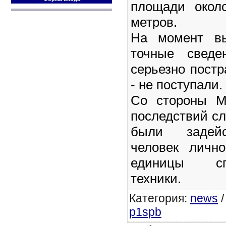
площади окол
метров.
На момент вы
точные сведе
серьезно пост
- не поступали.
Со стороны М
последствий с
были задейс
человек личн
единицы спе
техники.
Категория
:
news
p1spb