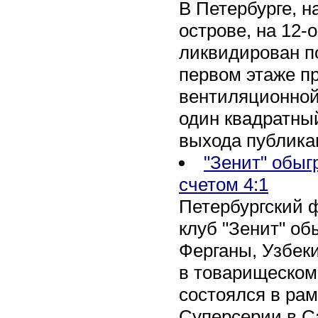
В Петербурге, 
острове, на 12-
ликвидирован по
первом этаже п
вентиляционной
один квадратны
выхода публика
"Зенит" обыг
счетом 4:1
Петербургский 
клуб "Зенит" об
Ферганы, Узбеки
в товарищеском
состоялся в рам
Суперсерии в Са