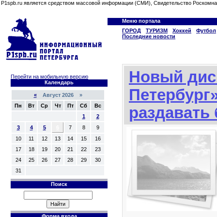
P1spb.ru является средством массовой информации (СМИ), Свидетельство Роскомна
Меню портала
ГОРОД
ТУРИЗМ
Хоккей
Футбол
Последние новости
Новый дис
Перейти на мобильную версию
Календарь
Петербург»
«
Август 2026 »
Пн
Вт
Ср
Чт
Пт
Сб
Вс
раздавать
1
2
3
4
5
6
7
8
9
10
11
12
13
14
15
16
17
18
19
20
21
22
23
24
25
26
27
28
29
30
31
Поиск
Форма входа