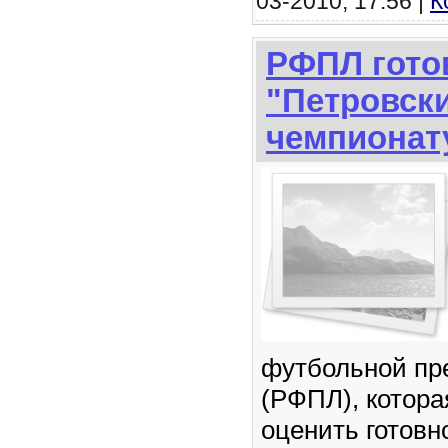
03-2010, 17:56 |
К
РФПЛ гото
"Петровски
чемпионат
футбольной пр
(РФПЛ), котор
оценить готовн