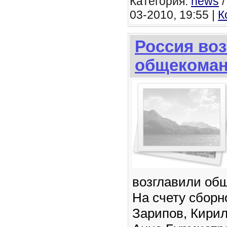
Категория:
news
03-2010, 19:55 |
К
Россия во
общекоман
возглавили об
На счету сборн
Зарипов, Кири