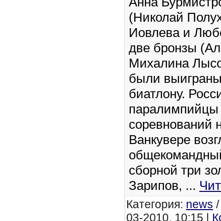
Анна Бурмистро
(Николай Полу
Иовлева и Люб
две бронзы (Ал
Михалина Лысо
были выиграны
биатлону. Росс
паралимпийцы 
соревнований н
Ванкувере воз
общекомандный 
сборной три зо
Зарипов,
...
Чит
Категория:
news
03-2010, 10:15 |
К