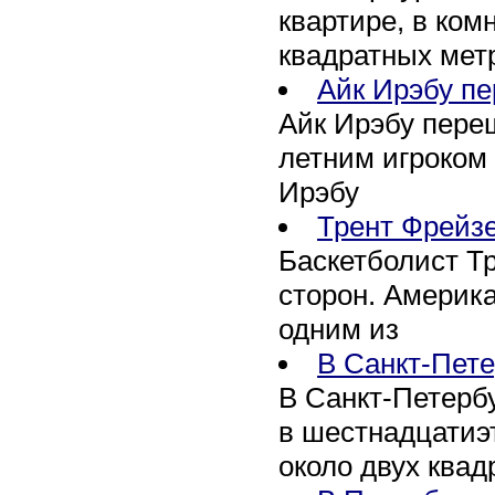
квартире, в ко
квадратных мет
Айк Ирэбу пе
Айк Ирэбу переш
летним игроком 
Ирэбу
Трент Фрейзе
Баскетболист Тр
сторон. Америк
одним из
В Санкт-Пете
В Санкт-Петербу
в шестнадцатиэ
около двух квад