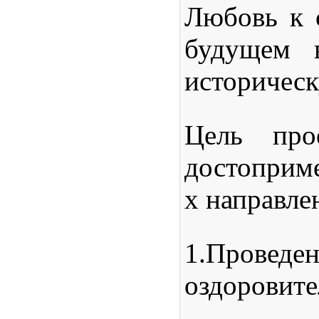
Любовь к с
будущем 
историчес
Цель про
достоприме
х направле
1.
Проведе
оздоровите