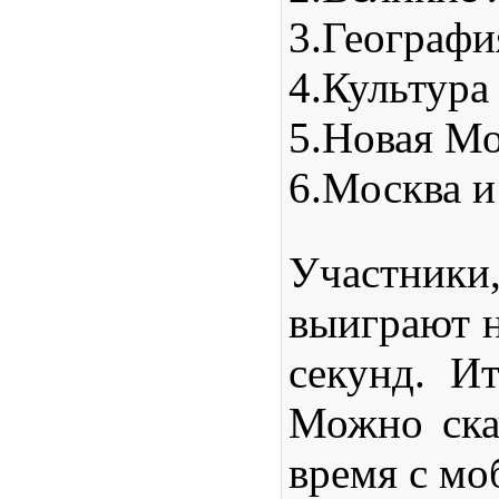
3.
Географ
4.
Культура
5.
Новая Мо
6.
Москва и
Участники
выиграют 
секунд. И
Можно ска
время с мо