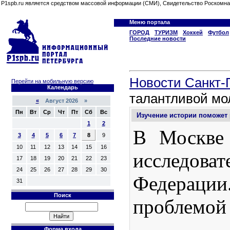
P1spb.ru является средством массовой информации (СМИ), Свидетельство Роскомна
Меню портала
ГОРОД
ТУРИЗМ
Хоккей
Футбол
Последние новости
Новости Санкт-П
Перейти на мобильную версию
Календарь
талантливой мо
«
Август 2026 »
Пн
Вт
Ср
Чт
Пт
Сб
Вс
Изучение истории поможет
1
2
В Москве 
3
4
5
6
7
8
9
10
11
12
13
14
15
16
исследов
17
18
19
20
21
22
23
24
25
26
27
28
29
30
Федерации.
31
Поиск
проблемой 
Форма входа