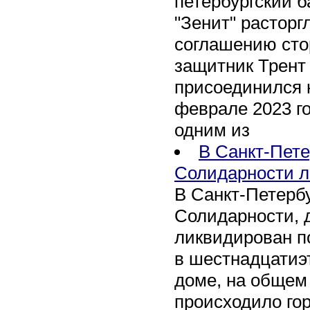
петербургский 
"Зенит" расторг
соглашению сто
защитник Трент
присоединился 
феврале 2023 го
одним из
В Санкт-Пете
Солидарности л
В Санкт-Петербу
Солидарности, д
ликвидирован п
в шестнадцати
доме, на общем
происходило го