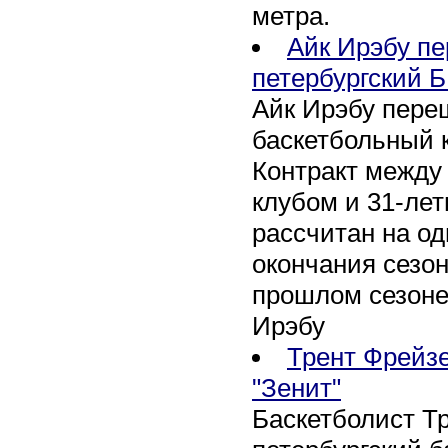
метра.
Айк Ирэбу п
петербургский Б
Айк Ирэбу пере
баскетбольный к
Контракт между
клубом и 31-ле
рассчитан на оди
окончания сезон
прошлом сезоне
Ирэбу
Трент Фрейзе
"Зенит"
Баскетболист Т