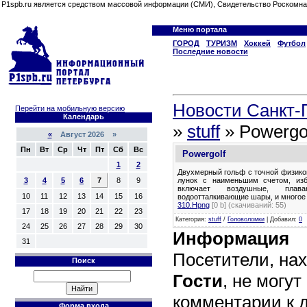
P1spb.ru является средством массовой информации (СМИ), Свидетельство Роскомна
Меню портала
ГОРОД
ТУРИЗМ
Хоккей
Футбол
Последние новости
Новости Санкт-П
Перейти на мобильную версию
Календарь
»
stuff
» Powergo
«
Август 2026 »
Пн
Вт
Ср
Чт
Пт
Сб
Вс
Powergolf
1
2
Двухмерный гольф с точной физико
лунок с наименьшим счетом, из
3
4
5
6
7
8
9
включает воздушные, плав
10
11
12
13
14
15
16
водоотталкивающие шары, и многое 
310.Hpng
[0 b] (cкачиваний: 55)
17
18
19
20
21
22
23
Категория
:
stuff
/
Головоломки
|
Добавил
:
0
24
25
26
27
28
29
30
Информация
31
Посетители, на
Поиск
Гости
, не могут
комментарии к 
Форма входа