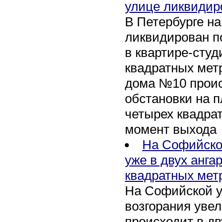
улице ликвидир
В Петербурге н
ликвидирован п
в квартире-сту
квадратных метр
дома №10 проис
обстановки на 
четырех квадра
момент выхода
На Софийско
уже в двух анга
квадратных мет
На Софийской у
возгорания уве
происходит в дв