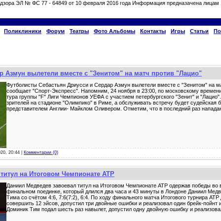
дзора ЭЛ № ФС 77 - 64849 от 10 февраля 2016 года Информация предназачена лицам 
Поликлиники
Форум
Театры
Фото Альбомы
Контакты
Игры
Статьи
По
р Азмун вылетели вместе с "Зенитом" на матч против "Лацио"
Футболисты Себастьян Дриусси и Сердар Азмун вылетели вместе с "Зенитом" на ма
сообщает "Спорт-Экспресс". Напомним, 24 ноября в 23:00, по московскому времени
тура группы "F" Лиги Чемпионов УЕФА с участием петербургского "Зенит" и "Лацио"
зрителей на стадионе "Олимпико" в Риме, а обслуживать встречу будет судейская 
представителем Англии- Майклом Оливером. Отметим, что в последний раз напад
020, 20:44 |
Комментарии (0)
титул на Итоговом Чемпионате ATP
Даниил Медведев завоевал титул на Итоговом Чемпионате ATP одержав победы во в
финальном поединке, который длился два часа и 43 минуты в Лондоне Даниил Мед
Тима со счётом 4:6, 7:6(7:2), 6:4. По ходу финального матча Итогового турнира AT
совершить 12 эйсов, допустил три двойные ошибки и реализовал один брейк-пойнт и
Доминик Тим подал шесть раз навылет, допустил одну двойную ошибку и реализов