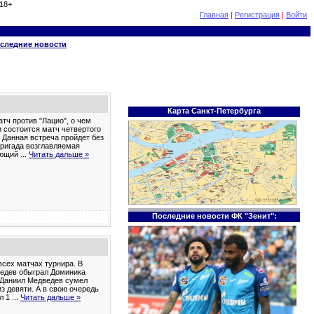
18+
Главная
|
Регистрация
|
Войти
следние новости
Карта Санкт-Петербурга
тч против "Лацио", о чем
 состоится матч четвертого
. Данная встреча пройдет без
бригада возглавляемая
ающий
...
Читать дальше »
Последние новости ФК "Зенит":
сех матчах турнира. В
ведев обыграл Доминика
P Даниил Медведев сумел
з девяти. А в свою очередь
ал 1
...
Читать дальше »