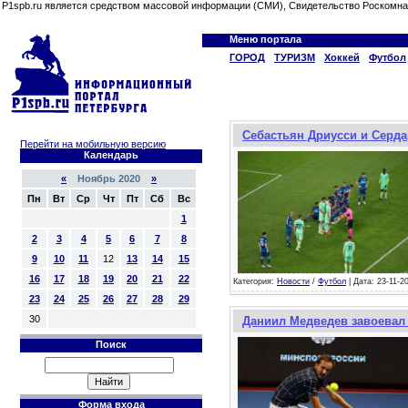
P1spb.ru является средством массовой информации (СМИ), Свидетельство Роскомна
Меню портала
ГОРОД
ТУРИЗМ
Хоккей
Футбол
Себастьян Дриусси и Серда
Перейти на мобильную версию
Календарь
«
Ноябрь 2020
»
Пн
Вт
Ср
Чт
Пт
Сб
Вс
1
2
3
4
5
6
7
8
9
10
11
12
13
14
15
16
17
18
19
20
21
22
Категория:
Новости
/
Футбол
| Дата: 23-11-2
23
24
25
26
27
28
29
30
Даниил Медведев завоевал 
Поиск
Форма входа