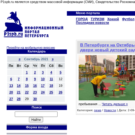
P1spb.ru является средством массовой информации (СМИ), Свидетельство Роскомна
Меню портала
ГОРОД
ТУРИЗМ
Хоккей
Футбол
Последние новости
В Петербурге на Октябр
Перейти на мобильную версию
двери новый детский са
Календарь
«
Сентябрь 2021
»
Пн
Вт
Ср
Чт
Пт
Сб
Вс
1
2
3
4
5
6
7
8
9
10
11
12
13
14
15
16
17
18
19
20
21
22
23
24
25
26
27
28
29
30
пребывания
...
Читать дальше »
Поиск
Категория:
news
/
Новости
| Дата: 2-09
Форма входа