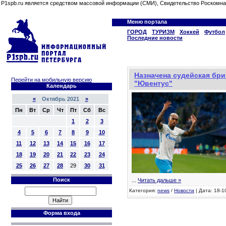
P1spb.ru является средством массовой информации (СМИ), Свидетельство Роскомна
Меню портала
ГОРОД
ТУРИЗМ
Хоккей
Футбол
Последние новости
Назначена судейская бриг
Перейти на мобильную версию
"Ювентус"
Календарь
«
Октябрь 2021
»
Пн
Вт
Ср
Чт
Пт
Сб
Вс
1
2
3
4
5
6
7
8
9
10
11
12
13
14
15
16
17
18
19
20
21
22
23
24
25
26
27
28
29
30
31
Поиск
...
Читать дальше »
Категория:
news
/
Новости
| Дата: 18-1
Форма входа