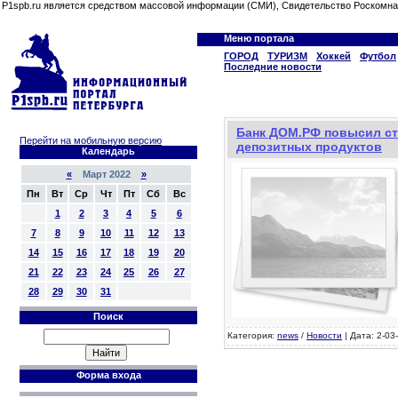
P1spb.ru является средством массовой информации (СМИ), Свидетельство Роскомна
Меню портала
ГОРОД
ТУРИЗМ
Хоккей
Футбол
Последние новости
Банк ДОМ.РФ повысил ст
Перейти на мобильную версию
депозитных продуктов
Календарь
«
Март 2022
»
Пн
Вт
Ср
Чт
Пт
Сб
Вс
1
2
3
4
5
6
7
8
9
10
11
12
13
14
15
16
17
18
19
20
21
22
23
24
25
26
27
28
29
30
31
Поиск
Категория:
news
/
Новости
| Дата: 2-03
Форма входа