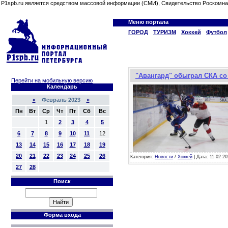
P1spb.ru является средством массовой информации (СМИ), Свидетельство Роскомна
Меню портала
ГОРОД
ТУРИЗМ
Хоккей
Футбол
"Авангард" обыграл СКА со 
Перейти на мобильную версию
Календарь
«
Февраль 2023
»
Пн
Вт
Ср
Чт
Пт
Сб
Вс
1
2
3
4
5
6
7
8
9
10
11
12
13
14
15
16
17
18
19
20
21
22
23
24
25
26
Категория:
Новости
/
Хоккей
| Дата: 11-02-20
27
28
Поиск
Форма входа