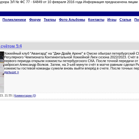
дзора ЭЛ № ФС 77 - 64849 от 10 февраля 2016 года Информация предназачена лицам 
Поликлиники
Форум
Театры
Фото Альбомы
Контакты
Игры
Статьи
По
счётом 5:4
Хоккейный клуб "Авангард" на "Джи-Драйв Арене" в Омске обыграл петербургский С
Регулярного Чемпионата Континентальной Хоккейной Лиги сезона 2022/2023. Счёт в
первого периода открыли хоккеисты петербургского СКА. После точной передачи о
забросил Александр Волков. Затем, на 3-ьей минуте счёт в матче равным сделал Р
хоккеисты гостевой команды сумели вновь выйти вперёд в счете. После точных пе
дальше »
23, 21:55 |
Комментарии (0)