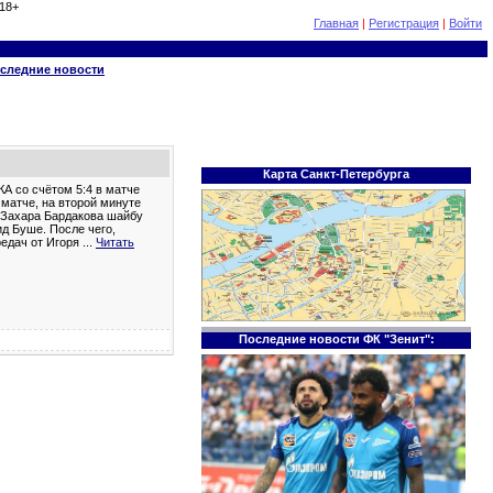
18+
Главная
|
Регистрация
|
Войти
следние новости
Карта Санкт-Петербурга
КА со счётом 5:4 в матче
 матче, на второй минуте
т Захара Бардакова шайбу
ид Буше. После чего,
редач от Игоря
...
Читать
Последние новости ФК "Зенит":