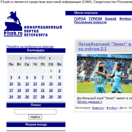
P1spb.ru является средством массовой информации (СМИ), Свидетельство Роскомна
Меню портала
ГОРОД
ТУРИЗМ
Хоккей
Футбол
Последние новости
Петербургский "Зенит" 
Перейти на мобильную версию
со счётом 2:1
Календарь
«
Апрель 2023
»
Пн
Вт
Ср
Чт
Пт
Сб
Вс
1
2
3
4
5
6
7
8
9
10
11
12
13
14
15
16
17
18
19
20
21
22
23
24
25
26
27
28
29
30
футбольный клуб "Зенит" имеет в с
Читать дальше »
Поиск
Категория:
Новости
/
Футбол
| Дата: 10
Форма входа