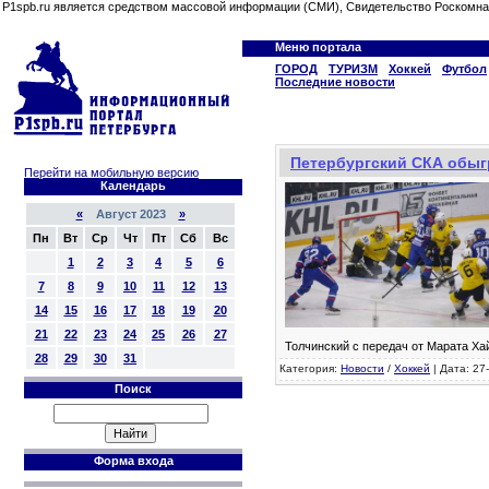
P1spb.ru является средством массовой информации (СМИ), Свидетельство Роскомна
Меню портала
ГОРОД
ТУРИЗМ
Хоккей
Футбол
Последние новости
Петербургский СКА обыгр
Перейти на мобильную версию
Календарь
«
Август 2023
»
Пн
Вт
Ср
Чт
Пт
Сб
Вс
1
2
3
4
5
6
7
8
9
10
11
12
13
14
15
16
17
18
19
20
21
22
23
24
25
26
27
Толчинский с передач от Марата Х
28
29
30
31
Категория:
Новости
/
Хоккей
| Дата: 27
Поиск
Форма входа