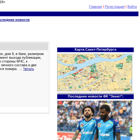
18+
Главная
|
Регистрация
|
Войти
следние новости
Карта Санкт-Петербурга
е, дом 8, в бане, размером
омент выхода публикации,
о стороны МЧС, к
личного состава и две
ося пожара.
...
Читать
Последние новости ФК "Зенит":