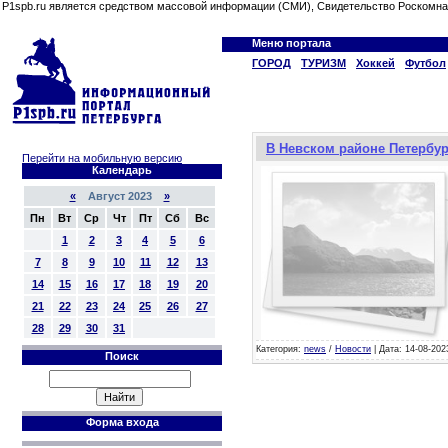
P1spb.ru является средством массовой информации (СМИ), Свидетельство Роскомна
Меню портала
ГОРОД
ТУРИЗМ
Хоккей
Футбол
В Невском районе Петербу
Перейти на мобильную версию
Календарь
«
Август 2023
»
Пн
Вт
Ср
Чт
Пт
Сб
Вс
1
2
3
4
5
6
7
8
9
10
11
12
13
14
15
16
17
18
19
20
21
22
23
24
25
26
27
28
29
30
31
Категория:
news
/
Новости
| Дата: 14-08-202
Поиск
Форма входа