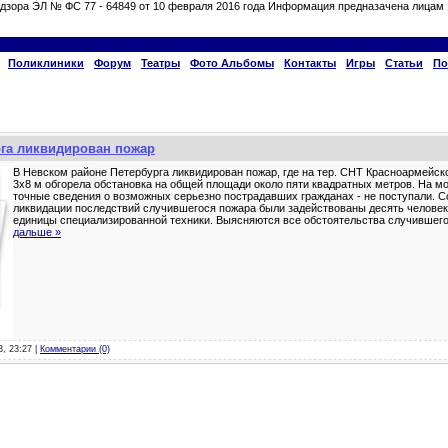
дзора ЭЛ № ФС 77 - 64849 от 10 февраля 2016 года Информация предназачена лицам 
Поликлиники
Форум
Театры
Фото Альбомы
Контакты
Игры
Статьи
По
рга ликвидирован пожар
В Невском районе Петербурга ликвидирован пожар, где на тер. СНТ Красноармейско
3х8 м обгорела обстановка на общей площади около пяти квадратных метров. На м
точные сведения о возможных серьезно пострадавших гражданах - не поступали. С
ликвидации последствий случившегося пожара были задействованы десять человек 
единицы специализированной техники. Выясняются все обстоятельства случившег
дальше »
3, 23:27 |
Комментарии (0)