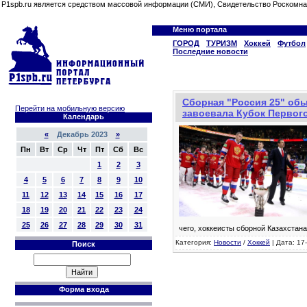
P1spb.ru является средством массовой информации (СМИ), Свидетельство Роскомна
Меню портала
ГОРОД
ТУРИЗМ
Хоккей
Футбол
Последние новости
Сборная "Россия 25" обы
Перейти на мобильную версию
завоевала Кубок Первог
Календарь
«
Декабрь 2023
»
Пн
Вт
Ср
Чт
Пт
Сб
Вс
1
2
3
4
5
6
7
8
9
10
11
12
13
14
15
16
17
18
19
20
21
22
23
24
25
26
27
28
29
30
31
чего, хоккеисты сборной Казахстан
Категория:
Новости
/
Хоккей
| Дата: 17
Поиск
Форма входа