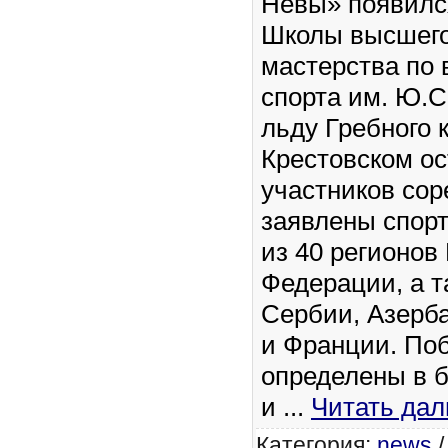
Невы» появилс
Школы высшего
мастерства по
спорта им. Ю.С
льду Гребного 
Крестовском ос
участников сор
заявлены спор
из 40 регионов
Федерации, а т
Сербии, Азерб
и Франции. По
определены в б
и
...
Читать дал
Категория:
news