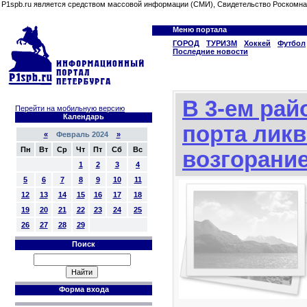
P1spb.ru является средством массовой информации (СМИ), Свидетельство Роскомна
Меню портала
ГОРОД
ТУРИЗМ
Хоккей
Футбол
Последние новости
В 3-ем рай
Перейти на мобильную версию
Календарь
порта лик
«
Февраль 2024
»
Пн
Вт
Ср
Чт
Пт
Сб
Вс
возгорание
1
2
3
4
5
6
7
8
9
10
11
12
13
14
15
16
17
18
19
20
21
22
23
24
25
26
27
28
29
Поиск
Форма входа