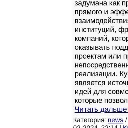
задумана как п
прямого и эфф
взаимодействи
институций, ф
компаний, кото
оказывать под
проектам или 
непосредственн
реализации. Ку
является источ
идей для совме
которые позво
Читать дальше
Категория:
news
02-2024, 22:14 |
К