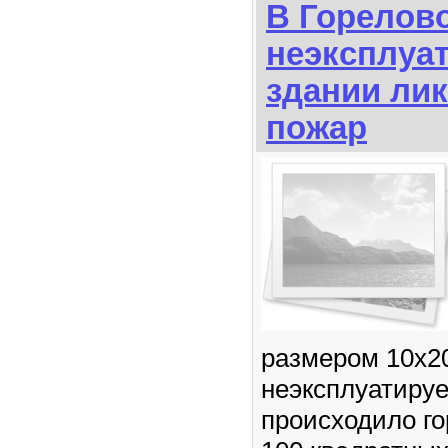
В Горелово
неэксплуа
здании ли
пожар
размером 10х2
неэксплуатиру
происходило г