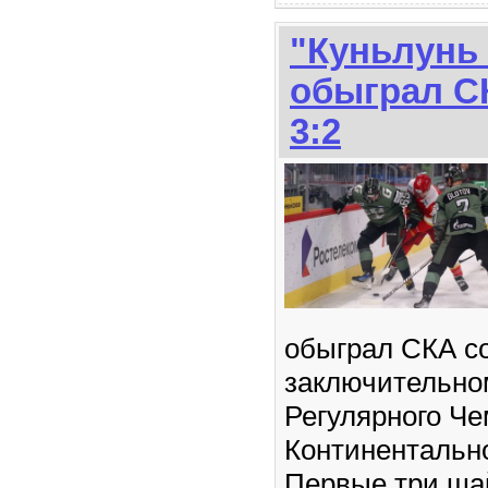
"Куньлунь 
обыграл С
3:2
обыграл СКА со
заключительно
Регулярного Ч
Континентально
Первые три ша