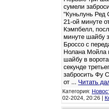
сумели заброси
"Куньлунь Ред 
21-ой минуте о
Кэмпбелл, посл
минуте шайбу 
Броссо с перед
Нолана Мойла 
шайбу в ворота
секунде третье
забросить Фу С
от
...
Читать да
Категория:
Новос
02-2024, 20:26 |
К