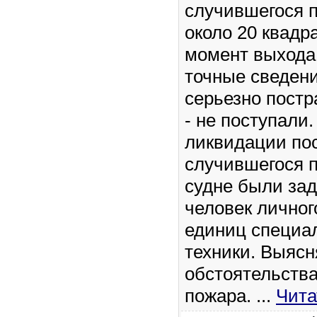
случившегося 
около 20 квадр
момент выхода
точные сведен
серьезно пост
- не поступали
ликвидации по
случившегося 
судне были за
человек личног
единиц специа
техники. Выясн
обстоятельств
пожара.
...
Чита