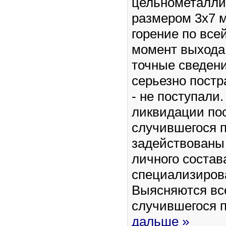
цельнометалли
размером 3х7 
горение по все
момент выхода
точные сведен
серьезно пост
- не поступали
ликвидации по
случившегося 
задействованы
личного состав
специализиров
Выясняются вс
случившегося 
дальше »