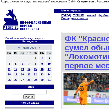
P1spb.ru является средством массовой информации (СМИ), Свидетельство Роскомна
Меню портала
ГОРОД
ТУРИЗМ
Хоккей
Футбол
Последние новости
ФК "Красн
Перейти на мобильную версию
Календарь
сумел обы
«
Март 2024
»
Пн
Вт
Ср
Чт
Пт
Сб
Вс
"Локомотив
1
2
3
первое ме
4
5
6
7
8
9
10
11
12
13
14
15
16
17
18
19
20
21
22
23
24
25
26
27
28
29
30
31
Поиск
Форма входа