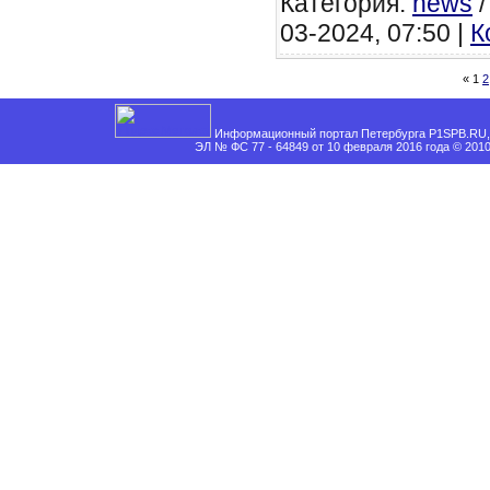
Категория:
news
03-2024, 07:50 |
К
«
1
2
Информационный портал Петербурга P1SPB.RU, 
ЭЛ № ФС 77 - 64849 от 10 февраля 2016 года © 201