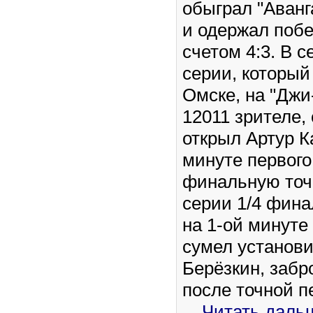
обыграл "Аванг
и одержал побе
счетом 4:3. В 
серии, который
Омске, на "Джи
12011 зрителе, 
открыл Артур К
минуте первого
финальную точк
серии 1/4 фина
на 1-ой минуте
сумел установ
Берёзкин, заб
после точной п
...
Читать даль