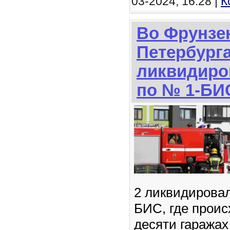
03-2024, 16:28 |
К
Во Фрунзе
Петербург
ликвидиро
по № 1-БИ
2 ликвидировал
БИС, где проис
десяти гаража