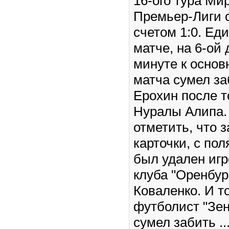
16-ого тура Ми
Премьер-Лиги с
счетом 1:0. Ед
матче, на 6-ой
минуте к осно
матча сумел за
Ерохин после т
Нуралы Алипа.
отметить, что 
карточки, с пол
был удален игр
клуба "Оренбур
Коваленко. И то
футболист "Зен
сумел забить
..