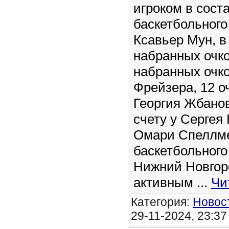
игроком в сост
баскетбольного
Ксавьер Мун, в 
набранных очко
набранных очко
Фрейзера, 12 оч
Георгия Жбанов
счету у Сергея 
Омари Спеллме
баскетбольного
Нижний Новгор
активным
...
Чи
Категория:
Новос
29-11-2024, 23:37