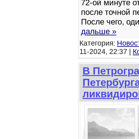
72-ой минуте о
после точной п
После чего, од
дальше »
Категория:
Новос
11-2024, 22:37 |
К
В Петрогр
Петербург
ликвидиро