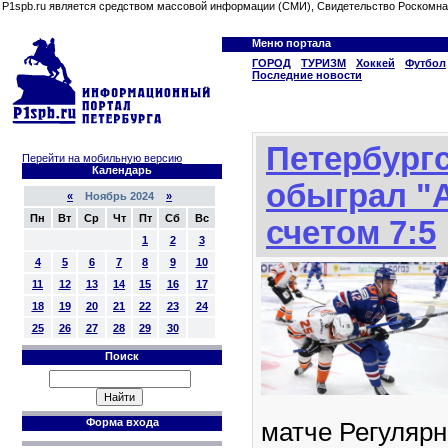
P1spb.ru является средством массовой информации (СМИ), Свидетельство Роскомна
Меню портала
ГОРОД
ТУРИЗМ
Хоккей
Футбол
Последние новости
Петербург
Перейти на мобильную версию
Календарь
обыграл "
«
Ноябрь 2024
»
Пн
Вт
Ср
Чт
Пт
Сб
Вс
счетом 7:5
1
2
3
4
5
6
7
8
9
10
11
12
13
14
15
16
17
18
19
20
21
22
23
24
25
26
27
28
29
30
Поиск
Форма входа
матче Регулярн