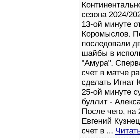
Континентальн
сезона 2024/202
13-ой минуте о
Коромыслов. П
последовали д
шайбы в испол
"Амура". Сперв
счет в матче р
сделать Игнат К
25-ой минуте с
буллит - Алекс
После чего, на
Евгений Кузнец
счет в
...
Читат