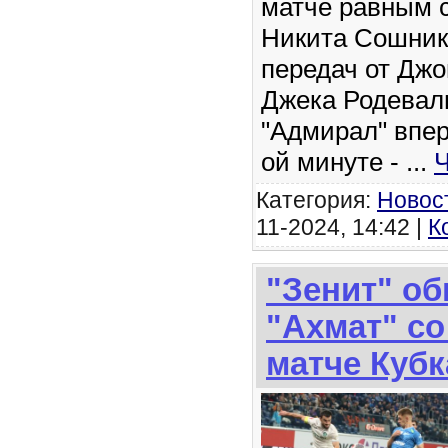
матче равным 
Никита Сошник
передач от Дж
Джека Родевал
"Адмирал" впере
ой минуте -
...
Ч
Категория:
Новос
11-2024, 14:42 |
К
"Зенит" о
"Ахмат" со
матче Кубк