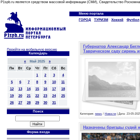
P1spb.ru является средством массовой информации (СМИ), Свидетельство Роскомна
Меню портала
ГОРОД
ТУРИЗМ
Хоккей
Футбол
Губернатор Александр Бегл
Перейти на мобильную версию
Таврическом саду сирень и
Календарь
«
Май 2025
»
Пн
Вт
Ср
Чт
Пт
Сб
Вс
1
2
3
4
5
6
7
8
9
10
11
12
13
14
15
16
17
18
19
20
21
22
23
24
25
26
27
28
29
30
31
Поиск
Категория:
news
/
Новости
| Дата: 23-05-202
Назначены бригады судей 
Форма входа