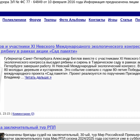
дзора ЭЛ № ФС 77 - 64849 от 10 февраля 2016 года Информация предназачена лицам 
Поликлиники
Форум
Театры
Фото Альбомы
Контакты
Игры
Статьи
По
ов и участники ХI Невского Международного экологического конгрес
 рябину в рамках акции «Сад памяти»
Губернатор Санкт-Петербурга Александр Беглов вместе с участниками XI Невского
экологического конгресса высадил рябины и сирень в Таврическом саду в рамках 
Петербурге завершил работу XI Невский Международный экологический конгресс. 
80 молодых деревьев и кустарников. Это событие совпало с годом 80-летия Победы
международного проекта «Сад памяти». Проект реализуется по поручению Президен
Владимир
...
Читать дальше »
5, 23:15 |
Комментарии (0)
на заключительный тур РПЛ
Назначены бригады судей на заключительный, 30-ый, тур Мир Российской Премьер-
матчи заключительного тура Мир РПЛ сезона 2024/2025 года состоятся уже в субботу