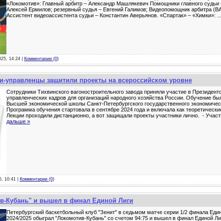
«Локомотив»: Главный арбитр – Александр Машлякевич Помощники главного судьи
Алексей Ермилов; резервный судья – Евгений Галимов; Видеопомощник арбитра (В
Ассистент видеоассистента судьи – Константин Аверьянов. «Спартак» – «Химки»:
..
025, 14:24 |
Комментарии (0)
ли-управленцы защитили проекты на всероссийском уровне
Сотрудники Тихвинского вагоностроительного завода приняли участие в Президент
управленческих кадров для организаций народного хозяйства России. Обучение был
Высшей экономической школы Санкт-Петербургского государственного экономическ
Программа обучения стартовала в сентябре 2024 года и включала как теоретические
Лекции проходили дистанционно, а вот защищали проекты участники лично. - Учас
дальше »
5, 10:41 |
Комментарии (0)
ив-Кубань" и вышел в финал Единой Лиги
Петербургский баскетбольный клуб "Зенит" в седьмом матче серии 1/2 финала Еди
2024/2025 обыграл "Локомотив-Кубань" со счетом 94:75 и вышел в финал Единой Лиг