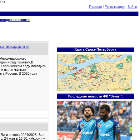
18+
Главная
|
Регистрация
|
Войти
следние новости
са посадили в
Карта Санкт-Петербурга
 Международного
акции «Сад памяти».В
В Таврическом саду посадили
 и стало частью
та России. В 2020 году
Последние новости ФК "Зенит":
Лиги сезона 2024/2025. Все
, 24 мая в 16:30. «Акрон» –