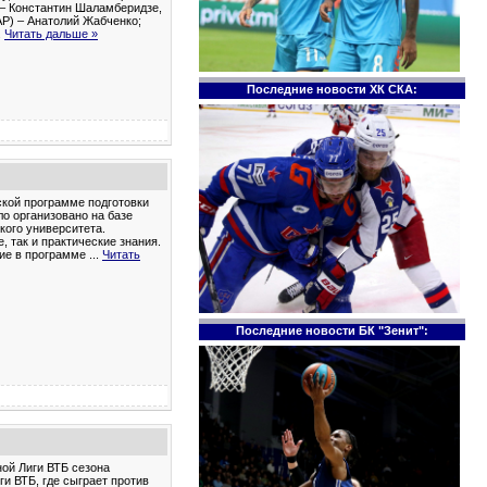
 – Константин Шаламберидзе,
АР) – Анатолий Жабченко;
.
Читать дальше »
Последние новости ХК СКА:
ской программе подготовки
о организовано на базе
ого университета.
, так и практические знания.
тие в программе
...
Читать
Последние новости БК "Зенит":
ной Лиги ВТБ сезона
и ВТБ, где сыграет против