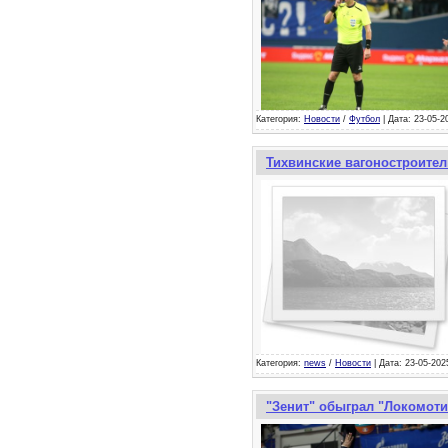
Категория:
Новости
/
Футбол
| Дата: 23-05-2
Тихвинские вагоностроите
Категория:
news
/
Новости
| Дата: 23-05-202
"Зенит" обыграл "Локомот