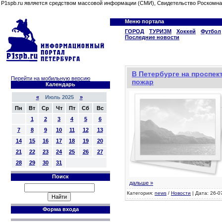
P1spb.ru является средством массовой информации (СМИ), Свидетельство Роскомна
Меню портала
ГОРОД
ТУРИЗМ
Хоккей
Футбол
Последние новости
В Петербурге на проспе
Перейти на мобильную версию
пожар
Календарь
«
Июль 2025
»
Пн
Вт
Ср
Чт
Пт
Сб
Вс
1
2
3
4
5
6
7
8
9
10
11
12
13
14
15
16
17
18
19
20
21
22
23
24
25
26
27
28
29
30
31
Поиск
дальше »
Категория:
news
/
Новости
| Дата: 26-0
Форма входа