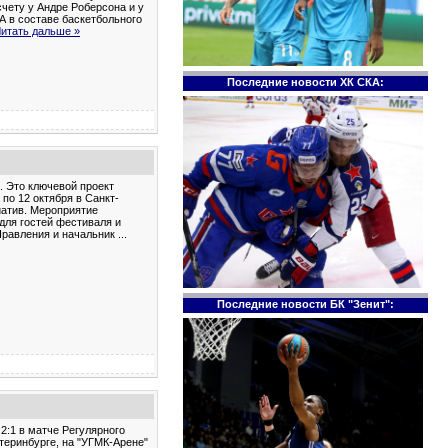
счету у Андре Роберсона и у
А в составе баскетбольного
итать дальше »
Последние новости ХК СКА:
 Это ключевой проект
по 12 октября в Санкт-
иатив. Мероприятие
для гостей фестиваля и
Правления и начальник
...
Последние новости БК "Зенит":
2:1 в матче Регулярного
теринбурге, на "УГМК-Арене"