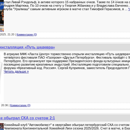
стал Ливай Рэндольф, в активе которого 15 набранных очков. Также по 14 очков на 
Андрея Мартюка. По 10 очков на счету у Георгия Жбанова и у Владислава Емченко. 
клуба "Уралмаш" самым активным игроком в матче стал Тимофей Герасимов, в
...
Ч
-2025, 21:20 |
Комментарии (0)
 инсталляция «Путь шедевра»
В атриуме МФК «Лахта Центр» торжественно открыли инсталляцию «Путь шедевра».
четвёртого фестиваля ПАО «Газпром» «Друзья Петербурга». Фестиваль пройдёт с 9 
Петербурге. Его организуют при поддержке Президентского фонда культурных иниц
посвящено развитию креативных индустрий. Инсталляцию подготовили специально 
форума «Креативный код. Россия». Сергей Куприянов, заместитель Председателя 
Читать дальше »
, 20:36 |
Комментарии (0)
е обыграл СКА со счетом 2:1
Хоккейный клуб "Автомобилист" в овертайме обыграл петербургский СКА со счетом 
Чемпионата Континентальной Хоккейной Лиги сезона 2025/2026. Счет в матче, в Ека