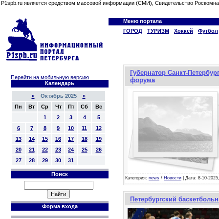
P1spb.ru является средством массовой информации (СМИ), Свидетельство Роскомна
Меню портала
ГОРОД
ТУРИЗМ
Хоккей
Футбол
Губернатор Санкт-Петербур
Перейти на мобильную версию
форума
Календарь
«
Октябрь 2025
»
Пн
Вт
Ср
Чт
Пт
Сб
Вс
1
2
3
4
5
6
7
8
9
10
11
12
13
14
15
16
17
18
19
20
21
22
23
24
25
26
27
28
29
30
31
Поиск
Категория:
news
/
Новости
| Дата: 8-10-2025
Петербургский баскетбольн
Форма входа