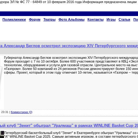
дзора ЭЛ № ФС 77 - 64849 от 10 февраля 2016 года Информация предназачена лицам 
Поликлиники
Форум
Театры
Фото Альбомы
Контакты
Игры
Статьи
По
га Александр Беглов осмотрел экспозицию XIV Петербургского межд
Губернатор Александр Беглов осмотрел экспозицию XIV Петербургского международ
Форум проходит с 7 по 10 октября. Более 600 участников представляют в КВЦ «Э
технологии, оборудование и услуги для газовой отрасли. Центральное место на вы
«Газпром». Более 50 компаний из 24 регионов России демонстрируют более 150 ин
сферы. Проект, который в этом году отмечает 10-летие, называется «Газпром – те
, 23:31 |
Комментарии (0)
ый клуб "Зенит" обыграл "Уралмаш" в рамках WINLINE Basket Cup 2
Петербургский баскетбольный клуб "Зенит" в Екатеринбурге обыграл "Уралмаш" со 
"А" WINLINE Basket Cup 2025. Самым активным игроком, в составе петербургского 