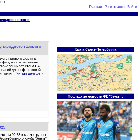
18+
Главная
|
Регистрация
|
Войти
следние новости
ународного газового
Карта Санкт-Петербурга
ного газового форума.
кспофорум» современные
ставке занимает стенд ПАО
новаций для нефтегазовой
рритория
...
Читать дальше »
Последние новости ФК "Зенит":
025
счетом 92:63 в матче группы
баскетбольного клуба "Зенит"