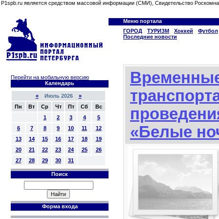
P1spb.ru является средством массовой информации (СМИ), Свидетельство Роскомна
Меню портала
ГОРОД
ТУРИЗМ
Хоккей
Футбол
Последние новости
Временные
Перейти на мобильную версию
Календарь
транспорта
«
Июль 2026
»
Пн
Вт
Ср
Чт
Пт
Сб
Вс
проведени
1
2
3
4
5
«Белые но
6
7
8
9
10
11
12
13
14
15
16
17
18
19
20
21
22
23
24
25
26
27
28
29
30
31
Поиск
Форма входа