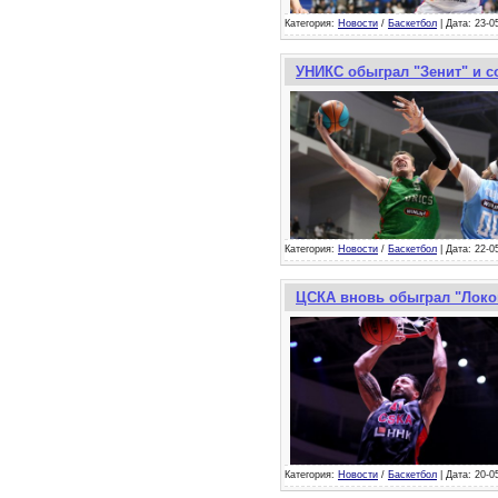
Категория:
Новости
/
Баскетбол
| Дата: 23-0
УНИКС обыграл "Зенит" и с
Категория:
Новости
/
Баскетбол
| Дата: 22-0
ЦСКА вновь обыграл "Локом
Категория:
Новости
/
Баскетбол
| Дата: 20-0