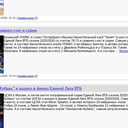
5-2026, 21:10 |
Комментарии (0)
равнял счет в серии
Казанский УНИКС в Санкт-Петербурге обыграл баскетбольный клуб "Зенит" в шесто
Единой Лиги ВТБ сезона 2025/2026 со счетом 78:73 и сравнял счет в серии. Самым
матче, в составе баскетбольного клуба УНИКС стал Маркус Бингэм, в активе которо
Также по 14 набранных очков на счету у Джалена Рейнольдса и у Пэриса Ли. Также 
Лопатина. 8 набранных очков на счету у Михаила Беленицкого. А в составе
...
Читат
5-2026, 23:19 |
Комментарии (0)
Кубань" и вышел в финал Единой Лиги ВТБ
ЦСКА в Москве, в пятом матче полуфинальной серии Единой Лиги ВТБ сезона 2025/
Кубань" со счетом 103:92 и вышел в финал Единой Лиги ВТБ сезона 2025/2026. Са
в матче, в составе ЦСКА стал Мело Тримбл, в активе которого 29 набранных очков. 
Уэйра 16 очков, у Ливио Жан-Шарля - 14 очков, у Никиты Курбанова 12 набранных о
Ухова. А в составе баскетбольного клуба "Локомотив-Кубань", самым результатив