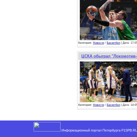
Категория:
Новости
/
Баскетбол
| Дата: 17-0
ЦСКА обыграл "Локомотив-К
Категория:
Новости
/
Баскетбол
| Дата: 14-0
Информационный портал Петербурга P1SPB.RU,