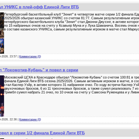
рал УНИКС в плей-офф Единой Лиги ВТБ
Петербургский баскетбольный клуб "Зенит" в четвертом матче серии 1/2 финала Ед
2025/2026 обыграл казанский УНИКС со счетом 81:77. Самым результативным игрок
петербургского баскетбольного клуба "Зенит" стал Джонни Джузэнг, в активе которо
по 15 набранных очков на счету у Ксавьер Муна и у Лука Шаманича. Восемь очков н
в составе казанского УНИКСа, самым результативным игроком в матче стал Марку
5-2026, 23:57 |
Комментарии (0)
 "Локомотив-Кубань" и повел в серии
Московский ЦСКА в Краснодаре обыграл "Локомотив-Кубань" со счетом 100:81 в тре
финала Единой Лиги ВТБ сезона 2025/2026. Самым активным игроком в матче, в со
стал Каспер Уэйр, в активе которого 31 набранное очко. По ходу встречи Каспер Уэ
двухочковых бросков, 6 из 11 трехочковых бросков, а также сумел реализовать 7 и
Тримбл сумел набрать 21 очко, по 10 очков на счету у Самсона Руженцева и у Лив
5-2026, 22:36 |
Комментарии (0)
овел в серии 1/2 финала Единой Лиги ВТБ