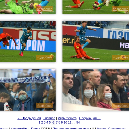
подробнее
подробнее
подробнее
подробнее
подробнее
подробнее
← Предыдущая
|
Главная
|
Игры Зенита
|
Следующая →
1
2
3
4
5
6
7
8
9
10
11
…
54
лента
|
Фотоотчёты
|
Поиск
(2972) |
Последние комментарии
(1) |
Метки
|
Сортировка