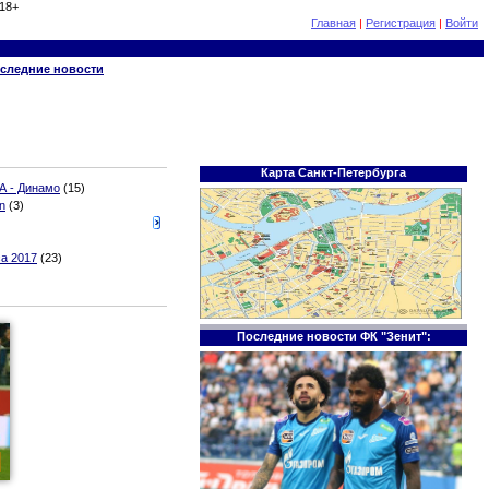
18+
Главная
|
Регистрация
|
Войти
следние новости
Карта Санкт-Петербурга
А - Динамо
(15)
n
(3)
а 2017
(23)
Последние новости ФК "Зенит":