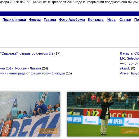
дзора ЭЛ № ФС 77 - 64849 от 10 февраля 2016 года Информация предназачена лицам 
Поликлиники
Форум
Театры
Фото Альбомы
Контакты
Игры
Статьи
По
 "Спартака", сыграв со счетом 2:2
(17)
8 марта, СК
M-1 Selectio
—
5 тур
(3)
на 2017, Россия - Латвия
(24)
skaiok
(0)
ения Ленинграда от фашистской блокады
(15)
Алые Парус
подробнее
подробнее