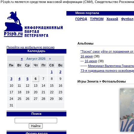
P1spb.ru является средством массовой информации (СМИ), Свидетельство Роскомна
Меню портала
ГОРОД
ТУРИЗМ
Хоккей
Футбол
Альбомы
Перейти на мобильную версию
Календарь
"Тосно" смог уйти от поражения от
16 июня
(38)
«
Август 2026 »
—
16 июня
(38)
Пн
Вт
Ср
Чт
Пт
Сб
Вс
——
Мемориал Валентина Гранатки
73-я годовщина полного освобожд
1
2
3
4
5
6
7
8
9
Игры Зенита » Фотоальбомы
10
11
12
13
14
15
16
17
18
19
20
21
22
23
24
25
26
27
28
29
30
31
Поиск
Форма входа