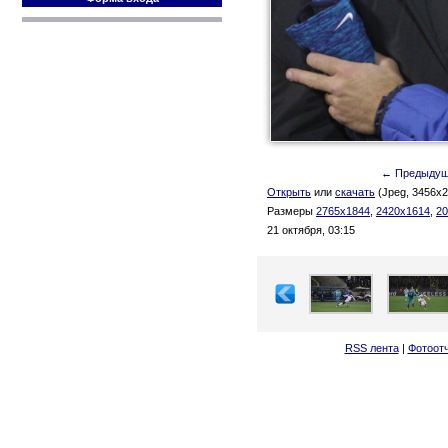
← Предыду
Открыть
или
скачать
(Jpeg, 3456x2
Размеры
2765x1844
,
2420x1614
,
20
21 октября, 03:15
RSS лента
|
Фотоот