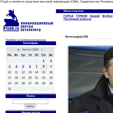
P1spb.ru является средством массовой информации (СМИ), Свидетельство Роскомна
Меню портала
ГОРОД
ТУРИЗМ
Хоккей
Футбол
Последние новости
Фотография 250
Перейти на мобильную версию
Календарь
«
Август 2026 »
Пн
Вт
Ср
Чт
Пт
Сб
Вс
1
2
3
4
5
6
7
8
9
10
11
12
13
14
15
16
17
18
19
20
21
22
23
24
25
26
27
28
29
30
31
Поиск
Форма входа