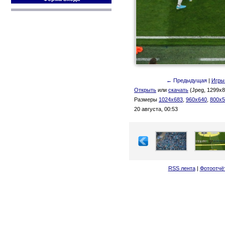
← Предыдущая
|
Игры
Открыть
или
скачать
(Jpeg, 1299x8
Размеры
1024x683
,
960x640
,
800x5
20 августа, 00:53
RSS лента
|
Фотоотчё