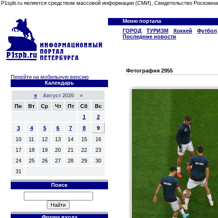
P1spb.ru является средством массовой информации (СМИ), Свидетельство Роскомна
Меню портала
ГОРОД
ТУРИЗМ
Хоккей
Футбол
Последние новости
Фотография 2955
Перейти на мобильную версию
Календарь
«
Август 2026 »
Пн
Вт
Ср
Чт
Пт
Сб
Вс
1
2
3
4
5
6
7
8
9
10
11
12
13
14
15
16
17
18
19
20
21
22
23
24
25
26
27
28
29
30
31
Поиск
Форма входа