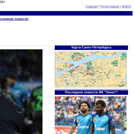
18+
Главная
|
Регистрация
|
Войти
следние новости
Карта Санкт-Петербурга
Последние новости ФК "Зенит":