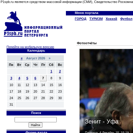
P1spb.ru является средством массовой информации (СМИ), Свидетельство Роскомна
Меню портала
ГОРОД
ТУРИЗМ
Хоккей
Футбол
Фотоотчёты
Перейти на мобильную версию
Календарь
«
Август 2026 »
Пн
Вт
Ср
Чт
Пт
Сб
Вс
1
2
3
4
5
6
7
8
9
10
11
12
13
14
15
16
17
18
19
20
21
22
23
24
25
26
27
28
29
30
31
Поиск
Зенит - Уфа
Форма входа
Пятница, 4 Декабрь 15, 15:19