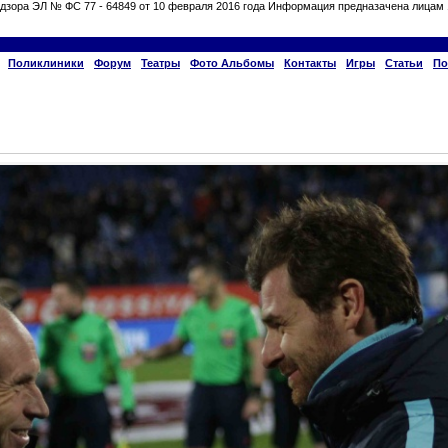
дзора ЭЛ № ФС 77 - 64849 от 10 февраля 2016 года Информация предназачена лицам 
Поликлиники
Форум
Театры
Фото Альбомы
Контакты
Игры
Статьи
По