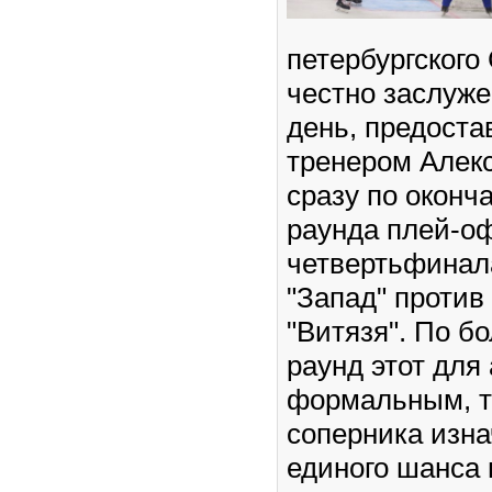
петербургского
честно заслуж
день, предост
тренером Алек
сразу по оконч
раунда плей-о
четвертьфинал
"Запад" против
"Витязя". По б
раунд этот для
формальным, т
соперника изна
единого шанса 