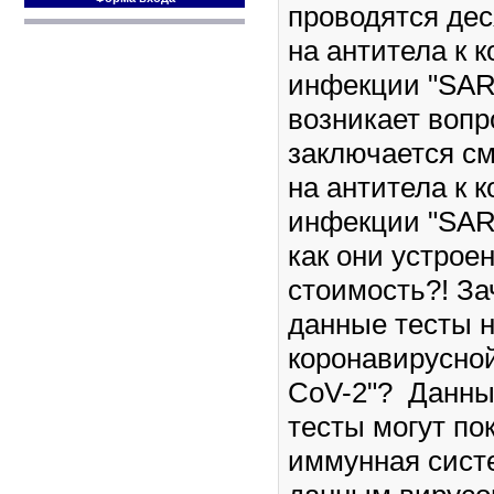
проводятся дес
на антитела к 
инфекции "SAR
возникает вопр
заключается с
на антитела к 
инфекции "SARS
как они устроен
стоимость?! З
данные тесты н
коронавирусно
CoV-2"? Данны
тесты могут по
иммунная сист