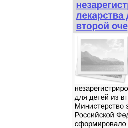
незарегис
лекарства 
второй оч
незарегистрир
для детей из в
Министерство 
Российской Фе
сформировало 