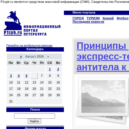
P1spb.ru является средством массовой информации (СМИ), Свидетельство Роскомна
Меню портала
ГОРОД
ТУРИЗМ
Хоккей
Футбол
Последние новости
Принципы 
Перейти на мобильную версию
Календарь
экспресс-т
«
Август 2026 »
Пн
Вт
Ср
Чт
Пт
Сб
Вс
антитела к
1
2
3
4
5
6
7
8
9
10
11
12
13
14
15
16
17
18
19
20
21
22
23
24
25
26
27
28
29
30
31
Поиск
Форма входа