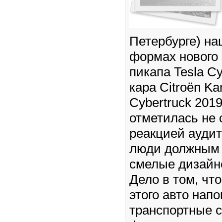
Петербурге) на
формах нового 
пикапа Tesla Cy
кара Citroën Ka
Cybertruck 201
отметилась не 
реакцией ауди
люди должным 
смелые дизайн
Дело в том, ч
этого авто нап
транспортные с