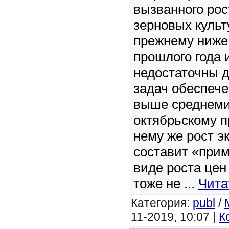
вызванного ро
зерновых культ
прежнему ниже
прошлого года 
недостаточны 
задач обеспече
выше среднеми
октябрьскому п
нему же рост э
составит «прим
виде роста цен
тоже не
...
Чита
Категория:
publ
/
11-2019, 10:07 |
К