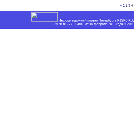
«
1
2
3
4
Информационный портал Петербурга P1SPB.RU, 
ЭЛ № ФС 77 - 64849 от 10 февраля 2016 года © 201