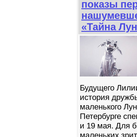
показы пе
нашумевше
«Тайна Лу
Будущего Лилии
история дружб
маленького Лун
Петербурге спе
и 19 мая. Для 
маленьких зрит