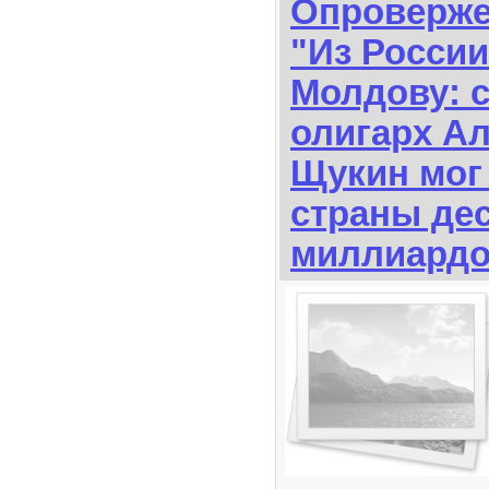
Опроверже
"Из России
Молдову: 
олигарх А
Щукин мог
страны де
миллиардо