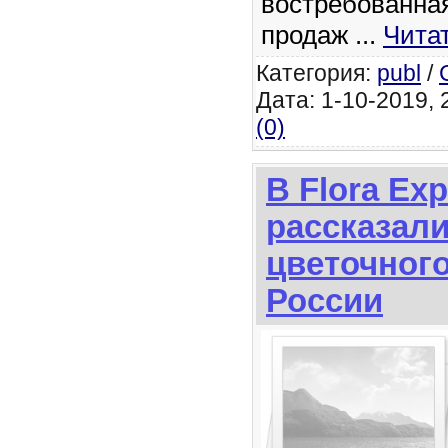
востребованная
продаж
...
Чита
Категория:
publ
/
Дата: 1-10-2019, 
(0)
В Flora Ex
рассказали
цветочног
России