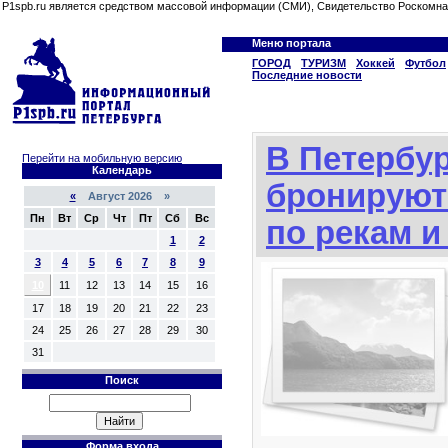
P1spb.ru является средством массовой информации (СМИ), Свидетельство Роскомна
Меню портала
ГОРОД
ТУРИЗМ
Хоккей
Футбол
Последние новости
В Петербур
Перейти на мобильную версию
Календарь
бронируют
«
Август 2026 »
Пн
Вт
Ср
Чт
Пт
Сб
Вс
по рекам и
1
2
3
4
5
6
7
8
9
10
11
12
13
14
15
16
17
18
19
20
21
22
23
24
25
26
27
28
29
30
31
Поиск
Форма входа