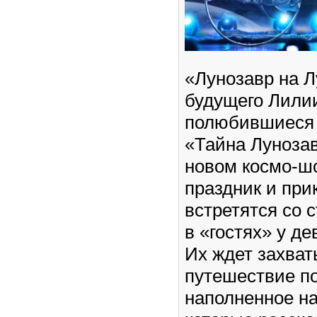
«Лунозавр на Л
будущего Лилии
полюбившиеся 
«Тайна Лунозав
новом космо-шо
праздник и при
встретятся со
в «гостях» у де
Их ждет захва
путешествие по
наполненное н