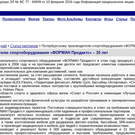
дзора ЭЛ № ФС 77 - 64849 от 10 февраля 2016 года Информация предназачена лицам 
Поликлиники
Форум
Театры
Фото Альбомы
Контакты
Игры
Статьи
По
»
publ
»
Статьи партнеров
» Петербургскому производителю спортоборудования «ФОРМА
телю спортоборудования «ФОРМАН Продактс» – 10 лет
сионального спортивного оборудования «ФОРМАН Продактс» в этом году празднует
урге в 2006 году и на протяжении уже десяти лет предлагает клиентам современ
европейским и американским аналогам.
 значительных для компании достижений, таких как:
чественном рынке, за счет расширения сегмента. Компания начинала работать в ли
 и оснащает элитные фитнес клубы, составляя достойную конкуренцию премиу
лубами ALEX Fitness, «Территория фитнеса», Athletic Gym, бассейны «Атлантика», «Сп
ии поставок и заключение новых контрактов с крупнейшими международными сетям
ss, Holmes Place.
 области спорта и здорового образа жизни «Спорт и Россия» в номинации «Лучши
вания»;
оенным институтом физической культуры по разработке тренажеров и тренировочных
авыков военнослужащих;
вых индивидуальных проектов. Постоянно совершенствуясь в ответ на требования вр
ОРМАН Продактс» зарекомендовала себя надежным и профессиональным партнером.
еализует несколько основных направления деятельности: проектирование и пр
ажеров, многофункциональных рам и подвесов для современных фитнес-напра
 а также изготовление мебели для раздевалок фитнес-клубов, бассейнов, SPA-комп
т и производит медицинскую и мебель для людей с ограниченными возможностями.
изводит и реализует более 4 000 единиц спортивного оборудования и 21 000
еменного профессионального оборудования и высоким требованиям, предъявля