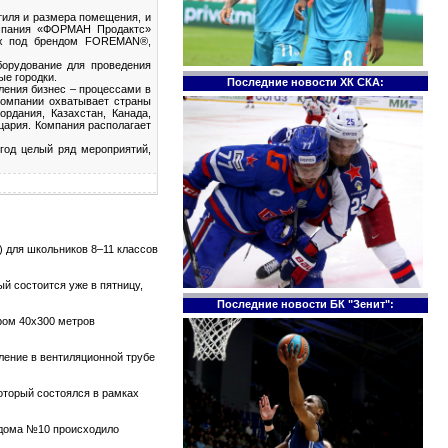
тиля и размера помещения, и
компания «ФОРМАН Продактс»
мых под брендом FOREMAN®,
борудование для проведения
ые городки.
Последние новости ХК СКА:
ения бизнес – процессами в
компании охватывает страны
ордания, Казахстан, Канада,
цария. Компания располагает
год целый ряд мероприятий,
 для школьников 8–11 классов
й состоится уже в пятницу,
Последние новости БК "Зенит":
ром 40х300 метров
тление в вентиляционной трубе
который состоялся в рамках
е дома №10 происходило