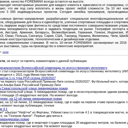
дников, качество FOREMAN® всегда остается на высоте.
ходят неповторимые решения для каждого клиента в зависимости от планировки, с
ывают, что им под силу воплотить в жизнь проект любой сложности. За 10 лет 
коло 3 000 индивидуальных проектов. Сегодня линейка тренажеров, производи
ссивные фитнес-направления: разрабатывает специальное многофункциональное о
ок, оборудование для бокса и единоборств, уличные спортивные площадки и спортивн
ь лидером индустрии фитнеса по средствам постоянного совершенствования управл
емы менеджмента качества» и задавать тенденции на рынке. География экспорта 
я, Австрия, Армения, Беларусь, Великобритания, Германия, Гонконг, Индонезия, И
Э, Оман, Польша, Сингапур, Сирия, США, Таиланд, Украина, Филиппины, Чили, Швей
енным конструкторским, технологическим и дизайнерским отделами.
ена современными станками. В честь 10-летия FOREMAN® запланировал на 2016 
х выставках, туры на производство и клиентские мероприятия.
л
:
uroot
сти
, не могут оставлять комментарии к данной публикации.
организатором Всероссийской олимпиады по искусственному интеллекту
т стал соорганизатором Всероссийской олимпиады по искусственному интеллекту (ИИ)
водится с 2021 года Министерством
атчи 1-го тура РПЛ сезона 2026/2027
и первого тура Российской Премьер-Лиги сезона 2026/2027. Футбольный матч, которы
тура Альфа-Банк Российской Премьер-Лиги
а Севастопольской улице ликвидирован пожар
евастопольской улице, 9 ликвидирован пожар, где в неэксплуатируемом здании разме
й площади 15 квадратных метров. На момент выхода
трове, на 12-ой линии ликвидирован пожар
ве, на 12-ой линии, 13 ликвидирован пожар, где в кафе на первом этаже происходило 
а момент выхода публикации, точные
м 4:1
т" обыграл "Нефтчи" из Ферганы, Узбекистана со счетом 4:1 в товарищеском матче, 
ге, на "Газпром Арене". Первые два мяча в
ликвидирован пожар
квидирован пожар, где в квартире-студии площадью 30 квадратных метров, на балкон
о четырех квадратных метров. На момент выхода