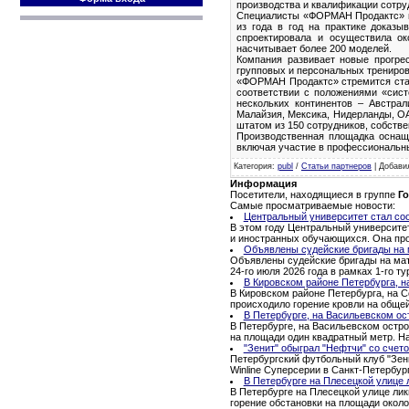
производства и квалификации сотру
Специалисты «ФОРМАН Продактс» на
из года в год на практике доказ
спроектировала и осуществила о
насчитывает более 200 моделей.
Компания развивает новые прогре
групповых и персональных трениров
«ФОРМАН Продактс» стремится стат
соответствии с положениями «сист
нескольких континентов – Австрали
Малайзия, Мексика, Нидерланды, ОА
штатом из 150 сотрудников, собств
Производственная площадка оснащ
включая участие в профессиональны
Категория
:
publ
/
Статьи партнеров
|
Добави
Информация
Посетители, находящиеся в группе
Го
Самые просматриваемые новости:
Центральный университет стал со
В этом году Центральный университе
и иностранных обучающихся. Она про
Объявлены судейские бригады на м
Объявлены судейские бригады на матч
24-го июля 2026 года в рамках 1-го 
В Кировском районе Петербурга, н
В Кировском районе Петербурга, на С
происходило горение кровли на обще
В Петербурге, на Васильевском ос
В Петербурге, на Васильевском остро
на площади один квадратный метр. Н
"Зенит" обыграл "Нефтчи" со счето
Петербургский футбольный клуб "Зени
Winline Суперсерии в Санкт-Петербур
В Петербурге на Плесецкой улице 
В Петербурге на Плесецкой улице ли
горение обстановки на площади окол