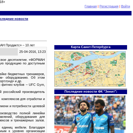
18+
Главная
|
Регистрация
|
Войти
следние новости
Н Продактс» – 10 лет
Карта Санкт-Петербурга
25-04-2016, 13:23
 свое десятилетие. «ФОРМАН
ную продукцию по доступным
нейке бюджетных тренажеров,
м- оборудованию. Об этом
ортлэнд» и др.
и фитнес-клубов – UFC Gym,
Последние новости ФК "Зенит":
й российский производитель
 комплексов для отработки и
емени и потребности целевой
оизводство полной линейки
влений, оборудования для
лексов и тренажерных залов.
 единиц мебели. Благодаря
емым к уровню организации