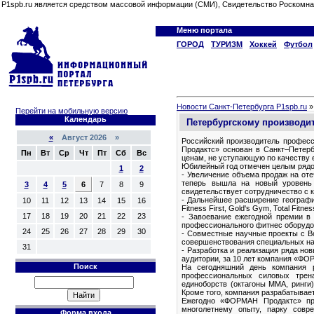
P1spb.ru является средством массовой информации (СМИ), Свидетельство Роскомна
Меню портала
ГОРОД
ТУРИЗМ
Хоккей
Футбол
Новости Санкт-Петербурга P1spb.ru
Перейти на мобильную версию
Календарь
Петербургскому производи
«
Август 2026 »
Российский производитель профес
Продактс» основан в Санкт–Петерб
Пн
Вт
Ср
Чт
Пт
Сб
Вс
ценам, не уступающую по качеству 
Юбилейный год отмечен целым рядом
1
2
- Увеличение объема продаж на оте
теперь вышла на новый уровень
3
4
5
6
7
8
9
свидетельствует сотрудничество с к
- Дальнейшее расширение географ
10
11
12
13
14
15
16
Fitness First, Gold's Gym, Total Fitne
17
18
19
20
21
22
23
- Завоевание ежегодной премии в
профессионального фитнес оборудо
24
25
26
27
28
29
30
- Совместные научные проекты с В
совершенствования специальных н
31
- Разработка и реализация ряда но
аудитории, за 10 лет компания «Ф
Поиск
На сегодняшний день компания р
профессиональных силовых трен
единоборств (октагоны MMA, ринги)
Кроме того, компания разрабатывае
Ежегодно «ФОРМАН Продактс» про
многолетнему опыту, парку совр
Форма входа