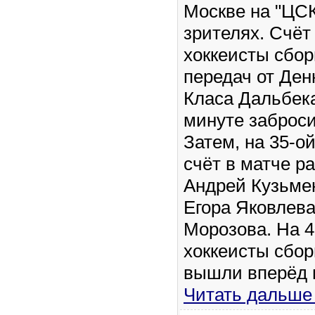
Москве на "ЦСК
зрителях. Счёт
хоккеисты сбо
передач от Ден
Класа Дальбека
минуте заброси
Затем, на 35-о
счёт в матче р
Андрей Кузьмен
Егора Яковлева
Морозова. На 4
хоккеисты сбо
вышли вперёд 
Читать дальше