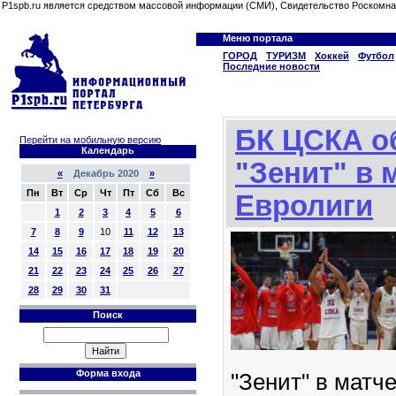
P1spb.ru является средством массовой информации (СМИ), Свидетельство Роскомна
Меню портала
ГОРОД
ТУРИЗМ
Хоккей
Футбол
Последние новости
БК ЦСКА о
Перейти на мобильную версию
Календарь
"Зенит" в 
«
Декабрь 2020
»
Пн
Вт
Ср
Чт
Пт
Сб
Вс
Евролиги
1
2
3
4
5
6
7
8
9
10
11
12
13
14
15
16
17
18
19
20
21
22
23
24
25
26
27
28
29
30
31
Поиск
Форма входа
"Зенит" в матче