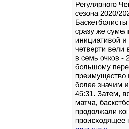
Регулярного Ч
сезона 2020/202
Баскетболисты
сразу же сумел
инициативой и
четверти вели 
в семь очков - 
большому пер
преимущество в
более значим и
45:31. Затем, 
матча, баскет
продолжали ко
происходящее