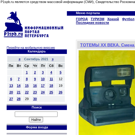
P1spb.ru является средством массовой информации (СМИ), Свидетельство Роскомна
Меню портала
ГОРОД
ТУРИЗМ
Хоккей
Футбол
Последние новости
ТОТЕМЫ XX ВЕКА. Смена 
Перейти на мобильную версию
Календарь
«
Сентябрь 2021
»
Пн
Вт
Ср
Чт
Пт
Сб
Вс
1
2
3
4
5
6
7
8
9
10
11
12
13
14
15
16
17
18
19
20
21
22
23
24
25
26
27
28
29
30
Поиск
Форма входа