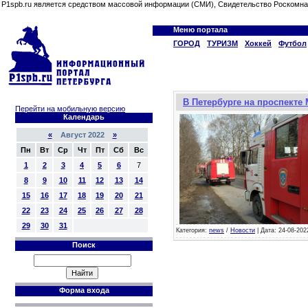
P1spb.ru является средством массовой информации (СМИ), Свидетельство Роскомна
Меню портала
ГОРОД
ТУРИЗМ
Хоккей
Футбол
В Петербурге на проспекте
Перейти на мобильную версию
Календарь
«
Август 2022
»
Пн
Вт
Ср
Чт
Пт
Сб
Вс
1
2
3
4
5
6
7
8
9
10
11
12
13
14
15
16
17
18
19
20
21
22
23
24
25
26
27
28
29
30
31
Категория:
news
/
Новости
| Дата: 24-08-202
Поиск
Форма входа