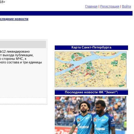
18+
Главная
|
Регистрация
|
Войти
следние новости
Карта Санкт-Петербурга
 №12 ликвидировано
т выхода публикации,
о стороны МЧС, к
ого состава и три единицы
Последние новости ФК "Зенит":