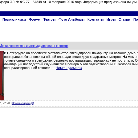
дзора ЭЛ № ФС 77 - 64849 от 10 февраля 2016 года Информация предназачена лицам 
Поликлиники
Форум
Театры
Фото Альбомы
Контакты
Игры
Статьи
По
 Металлистов ликвидирован пожар
В Петербурге на проспекте Металлистов ликвидирован пожар, где на балконе дома
возгорание обстановки на общей площади около двух квадратных метров. На момен
точные сведения о возможных серьезно пострадавших гражданах - не поступали. С
ликвидации последствий случившегося пожара были задействованы 15 человек личн
специализированной техники.
...
Читать дальше »
2, 22:20 |
Комментарии (0)