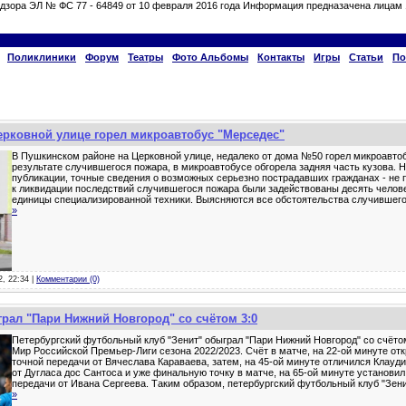
дзора ЭЛ № ФС 77 - 64849 от 10 февраля 2016 года Информация предназачена лицам 
Поликлиники
Форум
Театры
Фото Альбомы
Контакты
Игры
Статьи
По
ерковной улице горел микроавтобус "Мерседес"
В Пушкинском районе на Церковной улице, недалеко от дома №50 горел микроавтоб
результате случившегося пожара, в микроавтобусе обгорела задняя часть кузова. 
публикации, точные сведения о возможных серьезно пострадавших гражданах - не 
к ликвидации последствий случившегося пожара были задействованы десять челове
единицы специализированной техники. Выясняются все обстоятельства случившег
»
2, 22:34 |
Комментарии (0)
грал "Пари Нижний Новгород" со счётом 3:0
Петербургский футбольный клуб "Зенит" обыграл "Пари Нижний Новгород" со счётом
Мир Российской Премьер-Лиги сезона 2022/2023. Счёт в матче, на 22-ой минуте от
точной передачи от Вячеслава Караваева, затем, на 45-ой минуте отличился Клауд
от Дугласа дос Сантоса и уже финальную точку в матче, на 65-ой минуте установи
передачи от Ивана Сергеева. Таким образом, петербургский футбольный клуб "Зен
»