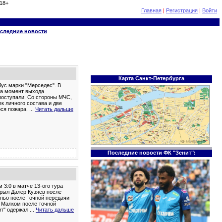
18+
Главная
|
Регистрация
|
Войти
следние новости
Карта Санкт-Петербурга
ус марки "Мерседес". В
На момент выхода
поступали. Со стороны МЧС,
к личного состава и две
ося пожара.
...
Читать дальше
Последние новости ФК "Зенит":
 3:0 в матче 13-ого тура
крыл Далер Кузяев после
иньо после точной передачи
л Малком после точной
ит" одержал
...
Читать дальше