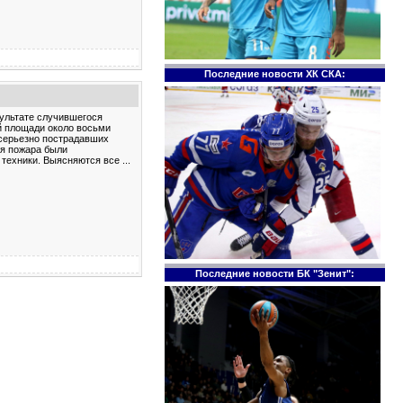
Последние новости ХК СКА:
зультате случившегося
й площади около восьми
 серьезно пострадавших
ся пожара были
й техники. Выясняются все
...
Последние новости БК "Зенит":