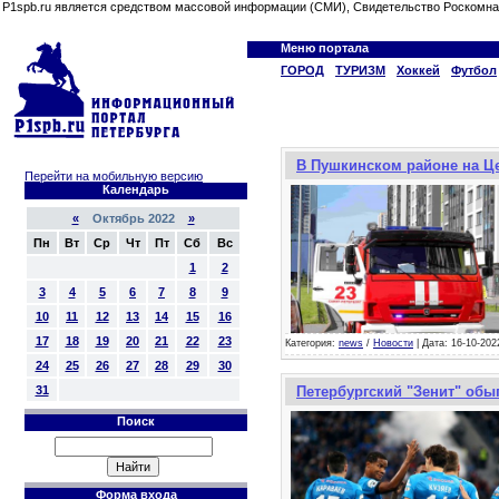
P1spb.ru является средством массовой информации (СМИ), Свидетельство Роскомна
Меню портала
ГОРОД
ТУРИЗМ
Хоккей
Футбол
В Пушкинском районе на Ц
Перейти на мобильную версию
Календарь
«
Октябрь 2022
»
Пн
Вт
Ср
Чт
Пт
Сб
Вс
1
2
3
4
5
6
7
8
9
10
11
12
13
14
15
16
17
18
19
20
21
22
23
Категория:
news
/
Новости
| Дата: 16-10-202
24
25
26
27
28
29
30
31
Петербургский "Зенит" обы
Поиск
Форма входа