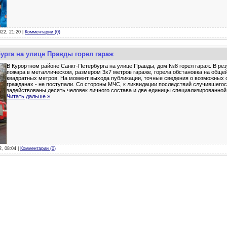
022, 21:20 |
Комментарии (0)
урга на улице Правды горел гараж
В Курортном районе Санкт-Петербурга на улице Правды, дом №8 горел гараж. В ре
пожара в металлическом, размером 3х7 метров гараже, горела обстановка на обще
квадратных метров. На момент выхода публикации, точные сведения о возможных
гражданах - не поступали. Со стороны МЧС, к ликвидации последствий случившего
задействованы десять человек личного состава и две единицы специализированно
Читать дальше »
2, 08:04 |
Комментарии (0)