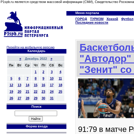
P1spb.ru является средством массовой информации (СМИ), Свидетельство Роскомна
Меню портала
ГОРОД
ТУРИЗМ
Хоккей
Футбол
Последние новости
Баскетбол
Перейти на мобильную версию
Календарь
"Автодор"
«
Декабрь 2022
»
Пн
Вт
Ср
Чт
Пт
Сб
Вс
"Зенит" со
1
2
3
4
5
6
7
8
9
10
11
12
13
14
15
16
17
18
19
20
21
22
23
24
25
26
27
28
29
30
31
Поиск
Форма входа
91:79 в матче 